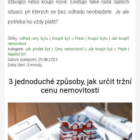
stávající nebo koupi nové. Existuje také řada dalších
situací, při kterých se bez odhadu neobejdete. Je ale
potřeba ho vždy platit?
Štítky:
odhad ceny bytu
|
Koupit byt v Praze
|
Koupě bytu
|
Jak koupit
nemovitost
Kategorie:
Jak prodat byt
|
Ceny nemovitostí
|
Jak koupit byt v Praze
|
Realitní trh
Datum zveřejnění: 29.08.2023
Doba čtení: 3 minuty
3 jednoduché způsoby, jak určit tržní
cenu nemovitosti