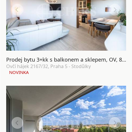
Prodej bytu 3+kk s balkonem a sklepem, OV, 84m2, ul. Ovčí hájek 2167/32, Praha 5 - Stodůlky
Ovčí hájek 2167/32, Praha 5 - Stodůlky
NOVINKA