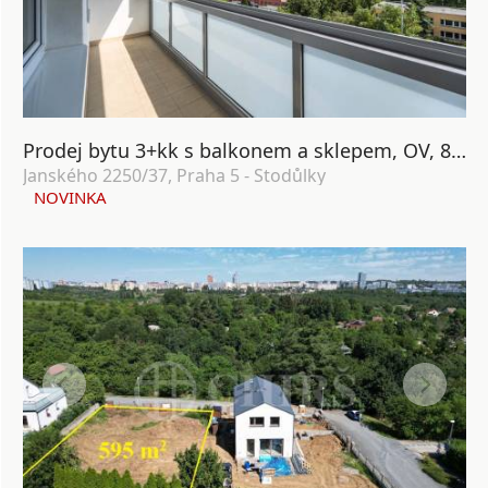
Prodej bytu 3+kk s balkonem a sklepem, OV, 84m2, ul. Janského 2250/37, Praha 5 - Stodůlky
Janského 2250/37, Praha 5 - Stodůlky
NOVINKA