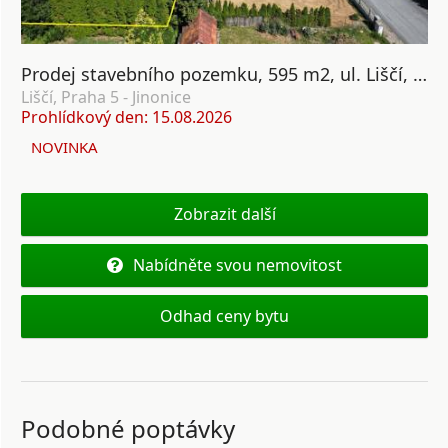
Prodej stavebního pozemku, 595 m2, ul. Liščí, Nová Ves, Praha 5
Liščí, Praha 5 - Jinonice
Prohlídkový den: 15.08.2026
NOVINKA
Zobrazit další
Nabídněte svou nemovitost
Odhad ceny bytu
Podobné poptávky