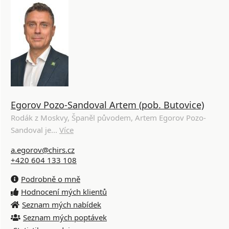
Egorov Pozo-Sandoval Artem (pob. Butovice)
Rodák z Moskvy, Španěl původem, Artem Egorov Pozo-
Sandoval je...
Více
a.egorov@chirs.cz
+420 604 133 108
Podrobně o mně
Hodnocení mých klientů
Seznam mých nabídek
Seznam mých poptávek