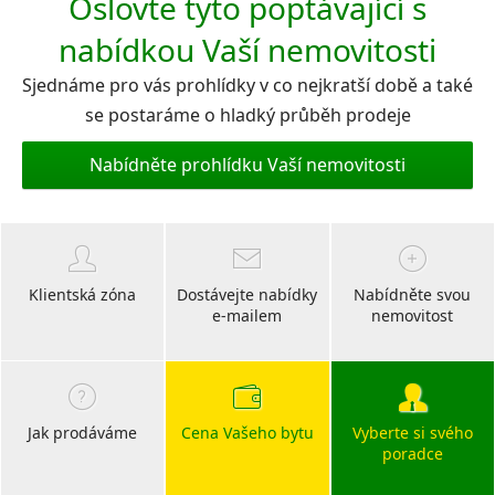
Oslovte tyto poptávající s
nabídkou Vaší nemovitosti
Sjednáme pro vás prohlídky v co nejkratší době a také
se postaráme o hladký průběh prodeje
Nabídněte prohlídku Vaší nemovitosti
Klientská zóna
Dostávejte nabídky
Nabídněte svou
e-mailem
nemovitost
Jak prodáváme
Cena Vašeho bytu
Vyberte si svého
poradce