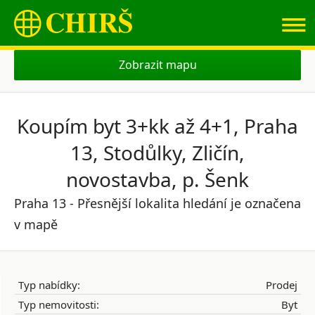
≡
Zobrazit mapu
Koupím byt 3+kk až 4+1, Praha
13, Stodůlky, Zličín,
novostavba, p. Šenk
Praha 13 - Přesnější lokalita hledání je označena
v mapě
Typ nabídky:
Prodej
Typ nemovitosti:
Byt