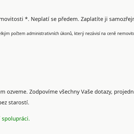
emovitosti
*. Neplatí se předem. Zaplatíte ji samoz
elkým počtem administrativních úkonů, který nezávisí na ceně nemovito
tem ozveme. Zodpovíme všechny Vaše dotazy, projed
bez starostí.
 spolupráci.