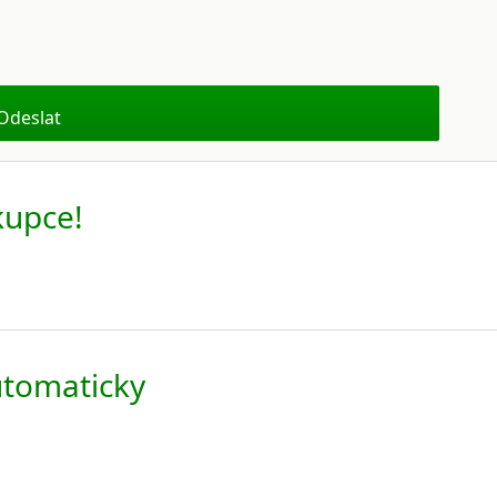
kupce!
utomaticky