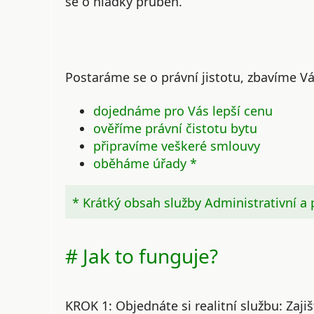
se o hladký průběh.
Postaráme se o právní jistotu, zbavíme Vá
dojednáme pro Vás lepší cenu
ověříme právní čistotu bytu
připravíme veškeré smlouvy
oběháme úřady *
* Krátký obsah služby Administrativní a
# Jak to funguje?
KROK 1:
Objednáte si realitní službu: Zaji