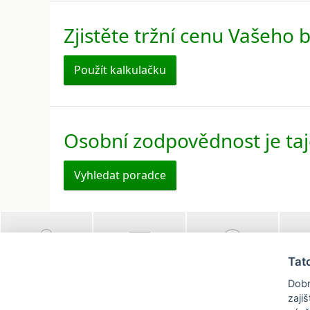
Zjistěte tržní cenu Vašeho b
Použít kalkulačku
Osobní zodpovědnost je ta
Vyhledat poradce
Tat
Klientská zóna
Dostávejte
Nabídněte svou
Jak
nabídky e-
nemovitost
Dobr
mailem
zaji