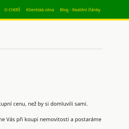
O CHIRŠ
Klientská zóna
Blog - Realitní články
kupní cenu, než by si domluvili sami.
íme Vás při koupi nemovitosti a postaráme