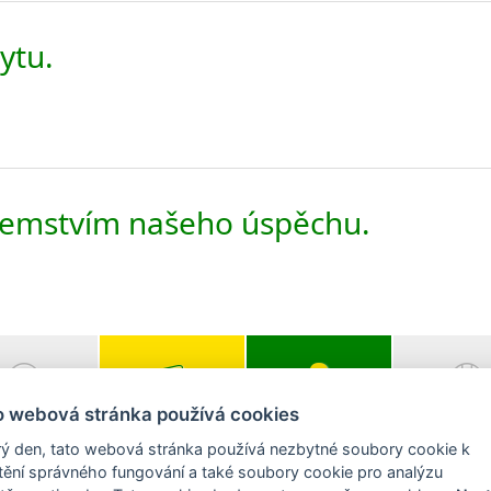
ytu.
jemstvím našeho úspěchu.
o webová stránka používá cookies
 prodáváme
Cena Vašeho
Vyberte si svého
O CHIR
bytu
poradce
ý den, tato webová stránka používá nezbytné soubory cookie k
štění správného fungování a také soubory cookie pro analýzu