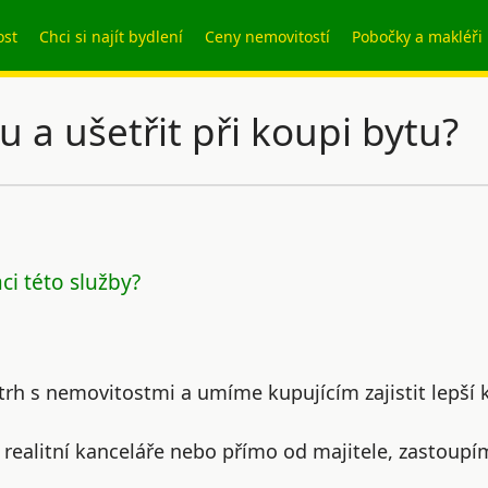
ost
Chci si najít bydlení
Ceny nemovitostí
Pobočky a makléři
u a ušetřit při koupi bytu?
ci této služby?
 trh s nemovitostmi a umíme kupujícím zajistit lepší 
é realitní kanceláře nebo přímo od majitele, zastoup