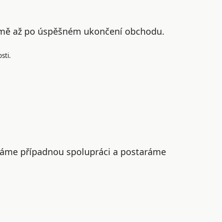
řejmě až po úspěšném ukončení obchodu.
sti.
náme případnou spolupráci a postaráme