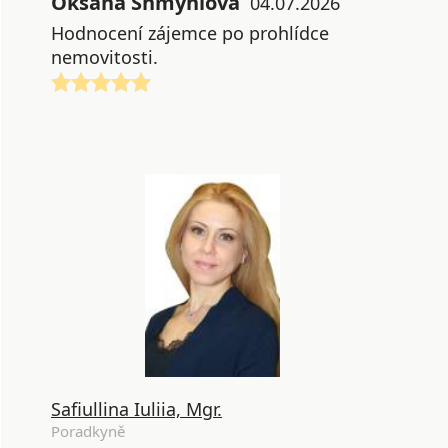
Oksana Shmyhlova
04.07.2026
Hodnocení zájemce po prohlídce
nemovitosti.
Safiullina Iuliia, Mgr.
Poradkyně