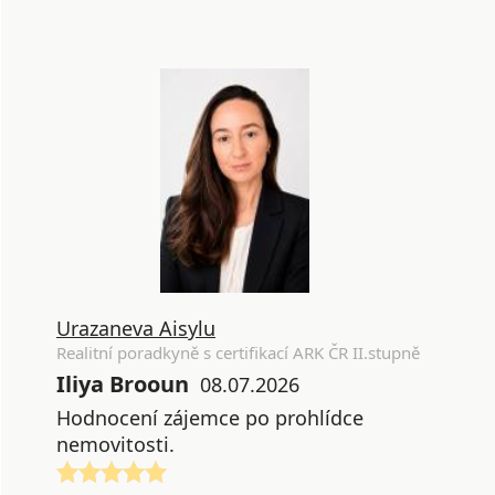
Urazaneva Aisylu
Realitní poradkyně s certifikací ARK ČR II.stupně
Iliya Brooun
08.07.2026
Hodnocení zájemce po prohlídce
nemovitosti.