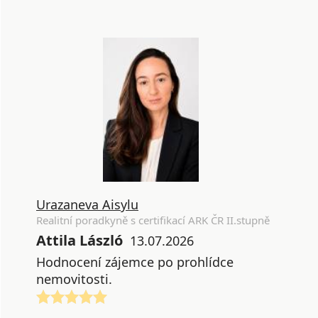
Urazaneva Aisylu
Realitní poradkyně s certifikací ARK ČR II.stupně
Attila László
13.07.2026
Hodnocení zájemce po prohlídce
nemovitosti.