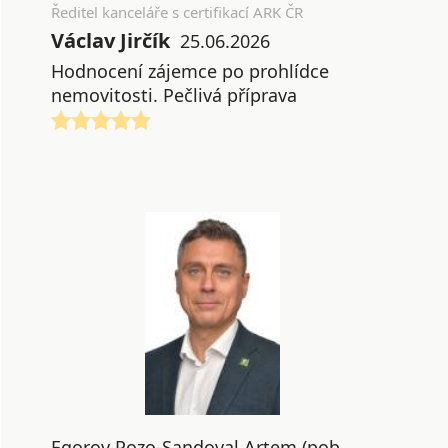
Ředitel kanceláře s certifikací ARK ČR
Václav Jirčík
25.06.2026
Hodnocení zájemce po prohlídce
nemovitosti. Pečlivá příprava
Egorov Pozo-Sandoval Artem (pob.