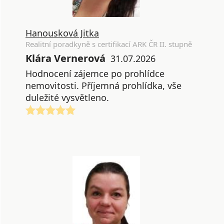
Hanousková Jitka
Realitní poradkyně s certifikací ARK ČR II. stupně
Klára Vernerová
31.07.2026
Hodnocení zájemce po prohlídce
nemovitosti. Příjemná prohlídka, vše
duležité vysvětleno.