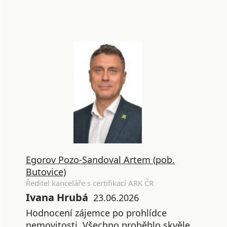
Egorov Pozo-Sandoval Artem (pob.
Butovice)
Ředitel kanceláře s certifikací ARK ČR
Ivana Hrubá
23.06.2026
Hodnocení zájemce po prohlídce
nemovitosti. Všechno proběhlo skvěle,