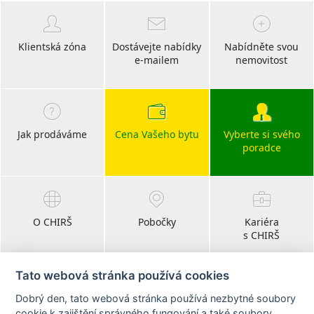
Klientská zóna
Dostávejte nabídky
Nabídněte svou
e-mailem
nemovitost
Jak prodáváme
Cena Vašeho bytu
Vyberte si svého
poradce
O CHIRŠ
Pobočky
Kariéra
s CHIRŠ
Tato webová stránka používá cookies
Dobrý den, tato webová stránka používá nezbytné soubory
Blog
cookie k zajištění správného fungování a také soubory