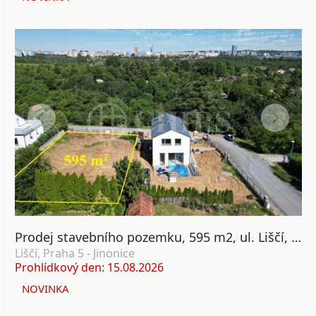
Prodej stavebního pozemku, 595 m2, ul. Liščí, Nová Ves, Praha 5
Liščí, Praha 5 - Jinonice
Prohlídkový den: 15.08.2026
NOVINKA