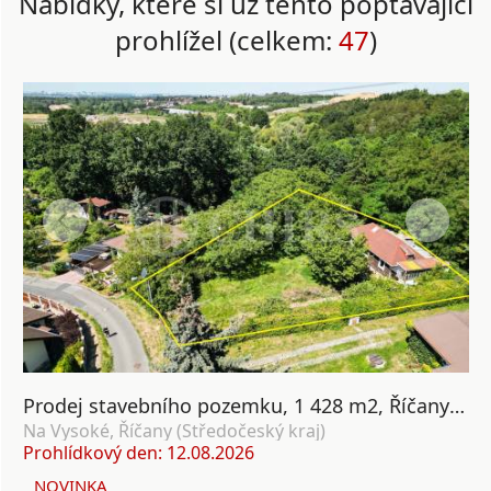
Nabídky, které si už tento poptávající
prohlížel (celkem:
47
)
Prodej stavebního pozemku, 1 428 m2, Říčany u Prahy
Na Vysoké, Říčany (Středočeský kraj)
Prohlídkový den: 12.08.2026
NOVINKA