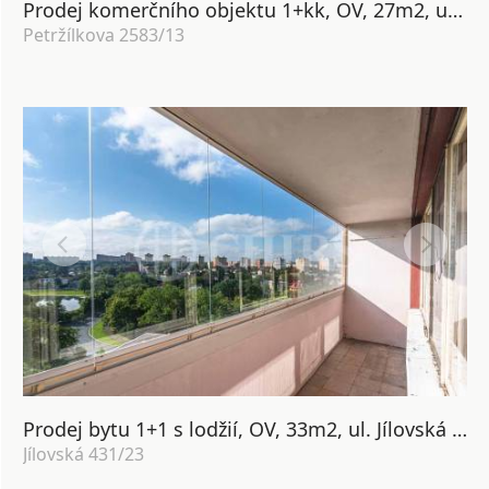
Prodej komerčního objektu 1+kk, OV, 27m2, ul. Petržílkova 2583/13, Praha 5 - Stodůlky
Petržílkova 2583/13
Prodej bytu 1+1 s lodžií, OV, 33m2, ul. Jílovská 431/23, Praha 4 - Lhotka
Jílovská 431/23