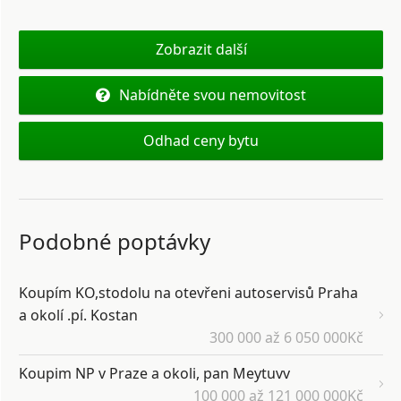
Zobrazit další
Nabídněte svou nemovitost
Odhad ceny bytu
Podobné poptávky
Koupím KO,stodolu na otevřeni autoservisů Praha
a okolí .pí. Kostan
300 000 až 6 050 000Kč
Koupim NP v Praze a okoli, pan Meytuvv
100 000 až 121 000 000Kč