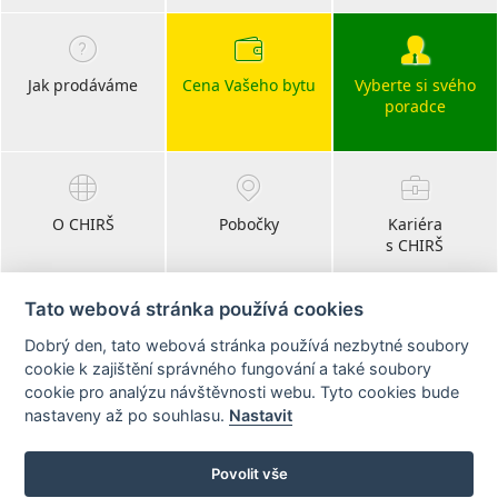
Jak prodáváme
Cena Vašeho bytu
Vyberte si svého
poradce
O CHIRŠ
Pobočky
Kariéra
s CHIRŠ
Tato webová stránka používá cookies
Dobrý den, tato webová stránka používá nezbytné soubory
Blog
cookie k zajištění správného fungování a také soubory
realitní články
cookie pro analýzu návštěvnosti webu. Tyto cookies bude
nastaveny až po souhlasu.
Nastavit
Sledujte nás na:
Povolit vše