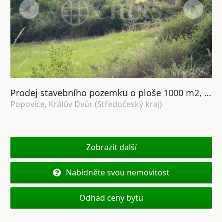
Prodej stavebního pozemku o ploše 1000 m2, Popovice - Kralův Dvůr, Beroun
Popovice, Králův Dvůr (Středočeský kraj)
Zobrazit další
Nabídněte svou nemovitost
Odhad ceny bytu