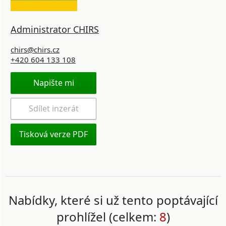
Administrator CHIRS
chirs@chirs.cz
+420 604 133 108
Napište mi
Sdílet inzerát
Tisková verze PDF
Nabídky, které si už tento poptávající
prohlížel (celkem:
8
)