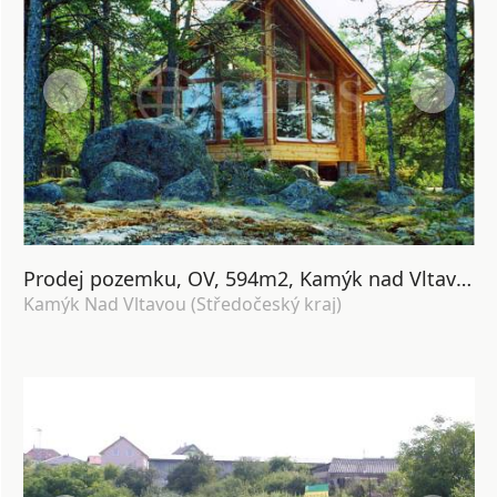
Prodej pozemku, OV, 594m2, Kamýk nad Vltavou, Středočeský kraj
Kamýk Nad Vltavou (Středočeský kraj)