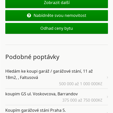
Zobrazit další
Nabídněte svou nemovitost
Odhad ceny bytu
Podobné poptávky
Hledám ke koupi garáž / garážové stání, 11 až
18m2, , Faltusová
500 000 až 1 000 000Kč
koupim GS ul. Voskovcova, Barrandov
375 000 až 750 000Kč
Koupím garážové stáni Praha 5.