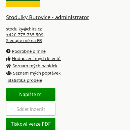
Stodulky Butovice - administrator
stodulky@chirs.cz
+420 775 755 509
Sledujte mě na FB
Podrobně o mně
Hodnocení mých klientů
Seznam mých nabídek
Seznam mých poptávek
Statistika prodeje
Napište mi
Sdílet inzerát
Tisková verze PDF