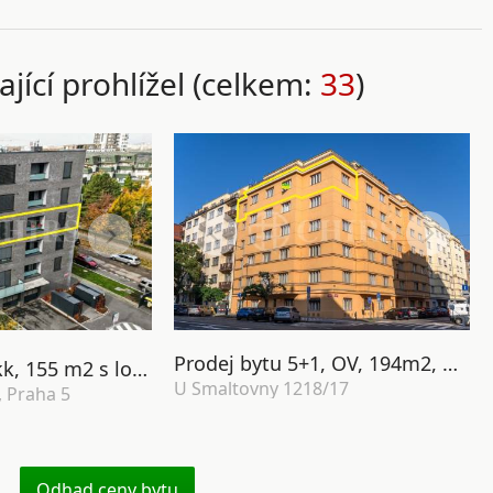
ající prohlížel (celkem:
33
)
Prodej bytu 5+1, OV, 194m2, ul. U Smaltovny 1218/17, Praha 7 - Holešovice
Prodej bytu 4+kk, 155 m2 s lodžií, terasou, sklepem, dvěma garážovými stáními a saunou, ul. Benešova 1279/3, Praha 5 - Barrandov
U Smaltovny 1218/17
 Praha 5
Odhad ceny bytu