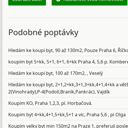
Podobné poptávky
Hledám ke koupi byt, 90 až 130m2, Pouze Praha 6, Říčk
koupim byt 5+kk, 5+1, 6+1, 6+kk Praha 4, 5,6 p. Komber
Hledám ke koupi byt, 100 až 170m2, , Veselý
Hledám ke koupi byt, 2+1,2+kk,3+1,3+kk,4+1,4+kk a větší
2(Vinohrady),P-4(Podolí,Braník,Pankrác), Vajdík
Koupim KO, Praha 1,2,3, pí. Horbačová.
Koupim byt 4+kk,4+1,5+kk,5+1 a vic, Praha 5,6 , pi Olga
Koupim velky byt min 150m2 na Praze 1, preferuji posle