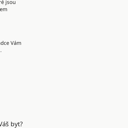
ré jsou
šem
radce Vám
.
Váš byt?