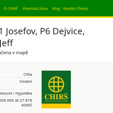
O CHIRŠ
Klientská zóna
Blog - Realitní články
Josefov, P6 Dejvice,
Jeff
značena v mapě
Cihla
Osobní
tovost / Hypotéka
000 000 až 27 878
400Kč