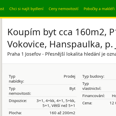
ost
Chci si najít bydlení
Ceny nemovitostí
Pobočky a makléři
Koupím byt cca 160m2, P1 
Vokovice, Hanspaulka, p. 
Praha 1 Josefov - Přesnější lokalita hledání je o
Typ
Prodej
Typ budovy:
nabídky:
Typ
Typ
Byt
vlastnictví:
nemovitosti:
Financování:
Ho
Dispozice:
3+1, 4+kk, 4+1, 5+kk,
Cena:
12 
5+1, Větší než 5+1
Plocha:
160 až 200m2