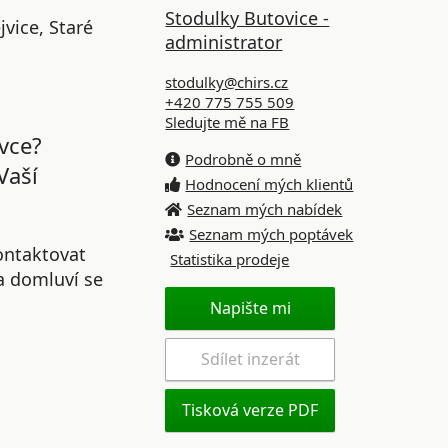
Stodulky Butovice -
jvice, Staré
administrator
stodulky@chirs.cz
+420 775 755 509
Sledujte mě na FB
vce?
Podrobně o mně
Vaší
Hodnocení mých klientů
Seznam mých nabídek
Seznam mých poptávek
ontaktovat
Statistika prodeje
 a domluví se
Napište mi
Sdílet inzerát
Tisková verze PDF