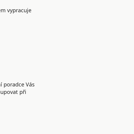
em vypracuje
ní poradce Vás
upovat při