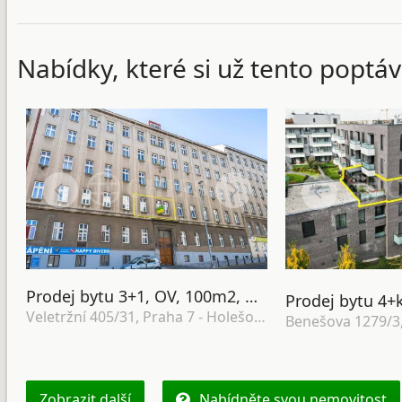
Nabídky, které si už tento poptáv
Prodej bytu 3+1, OV, 100m2, ul. Veletržní 405/31, Praha 7 - Holešovice
Veletržní 405/31, Praha 7 - Holešovice
Benešova 1279/3,
Zobrazit další
Nabídněte svou nemovitost