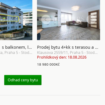
Prodej bytu 4+1 s balkonem, lodžií, sklepem a garážovými stáními, OV, 178m2, ul. Klausova 1361/13a, Praha 5 - Stodůlky
Prodej bytu 4+kk s terasou a uzamykatelnými garážemi, OV, 180m2, ul. Klausova 2559/11, Praha 5 - Stodůlky
Klausova 1361/13a, Praha 5 - Stodůlky
Klausova 2559/11, Praha 5 - Stodůlky
Prohlídkový den: 18.08.2026
18 980 000Kč
Odhad ceny bytu