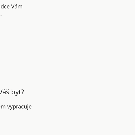
radce Vám
.
Váš byt?
em vypracuje