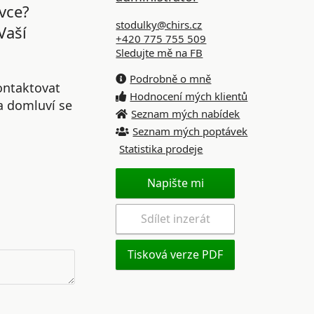
vce?
stodulky@chirs.cz
Vaší
+420 775 755 509
Sledujte mě na FB
Podrobně o mně
ontaktovat
Hodnocení mých klientů
 a domluví se
Seznam mých nabídek
Seznam mých poptávek
Statistika prodeje
Napište mi
Sdílet inzerát
Tisková verze PDF