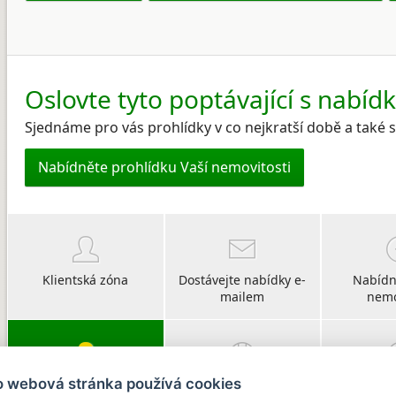
Oslovte tyto poptávající s nabíd
Sjednáme pro vás prohlídky v co nejkratší době a také
Nabídněte prohlídku Vaší nemovitosti
Klientská zóna
Dostávejte nabídky e-
Nabídn
mailem
nemo
o webová stránka používá cookies
Vyberte si svého
O CHIRŠ
Po