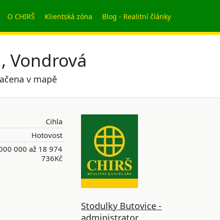
O CHIRŠ
Klientská zóna
Blog - Realitní články
a, Vondrová
značena v mapě
Cihla
Hotovost
000 000 až 18 974
736Kč
Stodulky Butovice -
administrator