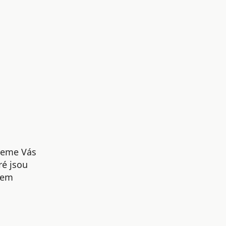
udeme Vás
ré jsou
šem