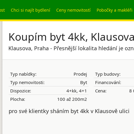
ost
Chci si najít bydlení
Ceny nemovitostí
Pobočky a makléři
Koupím byt 4kk, Klausov
Klausova, Praha - Přesnější lokalita hledání je o
Typ nabídky:
Prodej
Typ budovy:
Typ nemovitosti:
Byt
Financování:
Dispozice:
4+kk, 4+1
Cena:
8 
Plocha:
100 až 200m2
pro své klientky sháním byt 4kk v Klausově ulici