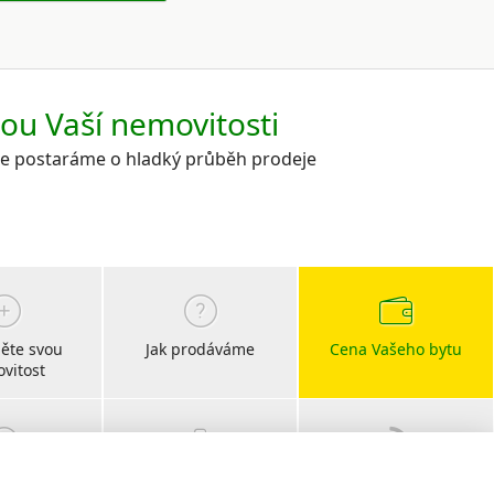
kou Vaší nemovitosti
 se postaráme o hladký průběh prodeje
ěte svou
Jak prodáváme
Cena Vašeho bytu
vitost
bočky
Kariéra
Blog