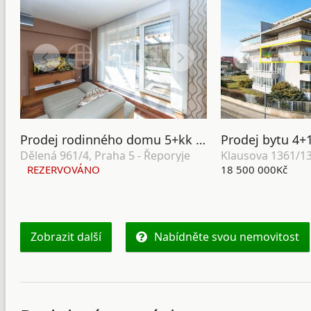
Prodej rodinného domu 5+kk s balkonem, garáží a zahradou, ul. Dělená 961/4, Praha 5 - Řeporyje
Dělená 961/4, Praha 5 - Řeporyje
REZERVOVÁNO
18 500 000Kč
Zobrazit další
Nabídněte svou nemovitost