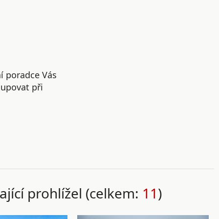
ní poradce Vás
upovat při
ající prohlížel (celkem:
11
)