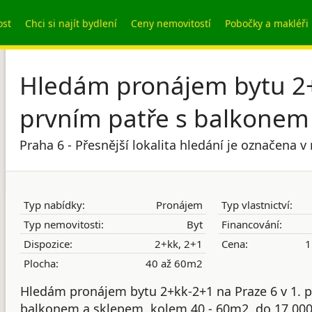
ost
Chci si najít bydlení
Ceny nemovitostí
Pobočky a makléři
Hledám pronájem bytu 2+
prvním patře s balkonem 
Praha 6 - Přesnější lokalita hledání je označena 
Typ nabídky:
Pronájem
Typ vlastnictví:
Typ nemovitosti:
Byt
Financování:
Dispozice:
2+kk, 2+1
Cena:
1
Plocha:
40 až 60m2
Hledám pronájem bytu 2+kk-2+1 na Praze 6 v 1. p
balkonem a sklepem, kolem 40 - 60m2, do 17 000,