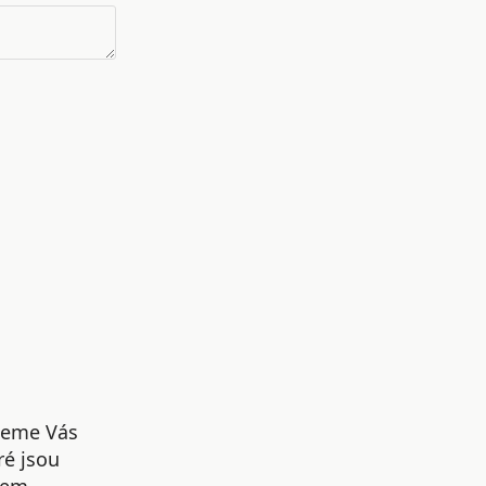
udeme Vás
ré jsou