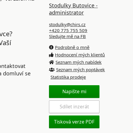
Stodulky Butovice -
administrator
stodulky@chirs.cz
+420 775 755 509
vce?
Sledujte mě na FB
Vaší
Podrobně o mně
Hodnocení mých klientů
Seznam mých nabídek
ontaktovat
Seznam mých poptávek
 a domluví se
Statistika prodeje
Napište mi
Sdílet inzerát
Tisková verze PDF