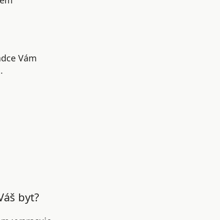
šem
radce Vám
.
Váš byt?