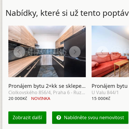
Nabídky, které si už tento poptáv
Pronájem bytu 2+kk se sklepem, OV, 46m2, ul. Ciolkovského 856/4, Praha 6 - Ruzyně
Ciolkovského 856/4, Praha 6 - Ruzyně
U Valu 844/1
20 000Kč
NOVINKA
15 000Kč
Zobrazit další
Nabídněte svou nemovitost