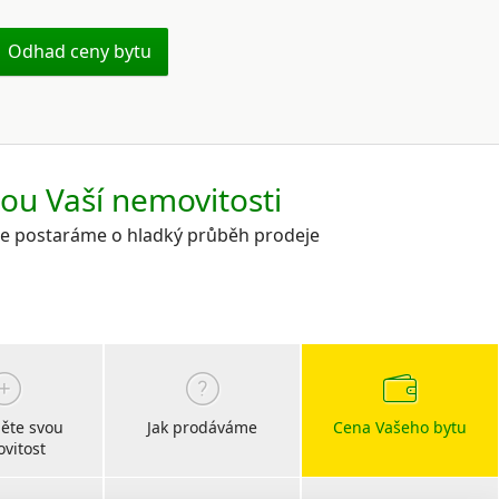
Odhad ceny bytu
kou Vaší nemovitosti
 se postaráme o hladký průběh prodeje
ěte svou
Jak prodáváme
Cena Vašeho bytu
vitost