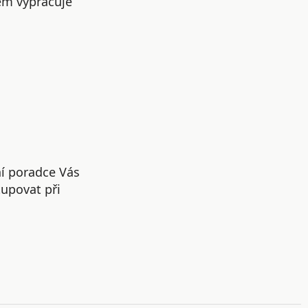
em vypracuje
ní poradce Vás
upovat při