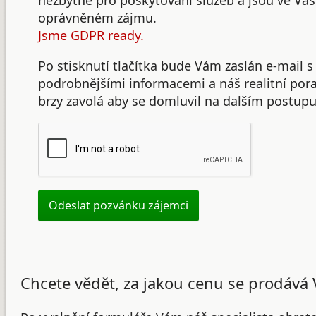
nezbytné pro poskytování služeb a jsou ve Va
oprávněném zájmu.
Jsme GDPR ready.
Po stisknutí tlačítka bude Vám zaslán e-mail s
podrobnějšími informacemi a náš realitní po
brzy zavolá aby se domluvil na dalším postupu
Chcete vědět, za jakou cenu se prodává 