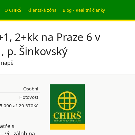
O CHIRŠ
Klientská zóna
Blog - Realitní články
1, 2+kk na Praze 6 v
, p. Šinkovský
v mapě
Osobní
Hotovost
5 000 až 20 570Kč
atře s
- vč. záloh na