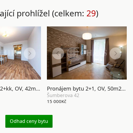
ající prohlížel (celkem:
29
)
Pronájem bytu 2+kk, OV, 42m2, ul. U Valu 844/1, Praha 6 - Ruzyně
Pronájem bytu 2+1, OV, 50m2, ul. Šumberova 42, P6 - Petřiny
Šumberova 42
15 000Kč
Odhad ceny bytu