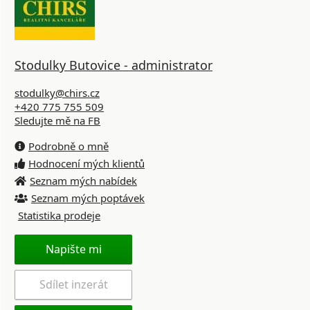
Stodulky Butovice - administrator
stodulky@chirs.cz
+420 775 755 509
Sledujte mě na FB
Podrobně o mně
Hodnocení mých klientů
Seznam mých nabídek
Seznam mých poptávek
Statistika prodeje
Napište mi
Sdílet inzerát