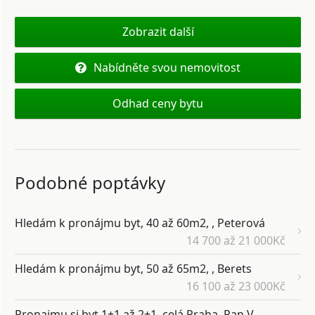
Zobrazit další
Nabídněte svou nemovitost
Odhad ceny bytu
Podobné poptávky
Hledám k pronájmu byt, 40 až 60m2, , Peterová
14 700 až 21 000Kč
Hledám k pronájmu byt, 50 až 65m2, , Berets
16 100 až 23 000Kč
Pronajmu si byt 1+1 až 2+1, celá Praha. Pan V.