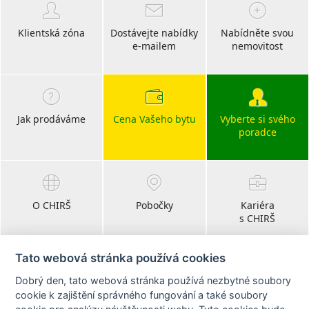
Klientská zóna
Dostávejte nabídky
Nabídněte svou
e-mailem
nemovitost
Jak prodáváme
Cena Vašeho bytu
Vyberte si svého
poradce
O CHIRŠ
Pobočky
Kariéra
s CHIRŠ
Tato webová stránka používá cookies
Dobrý den, tato webová stránka používá nezbytné soubory
Blog
cookie k zajištění správného fungování a také soubory
realitní články