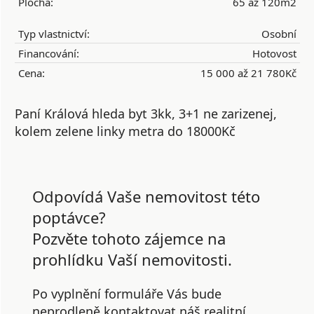
Plocha:
65 až 120m2
Typ vlastnictví:
Osobní
Financování:
Hotovost
Cena:
15 000 až 21 780Kč
Paní Králová hleda byt 3kk, 3+1 ne zarizenej,
kolem zelene linky metra do 18000Kč
Odpovídá Vaše nemovitost této
poptávce?
Pozvěte tohoto zájemce na
prohlídku Vaší nemovitosti.
Po vyplnění formuláře Vás bude
neprodleně kontaktovat náš realitní