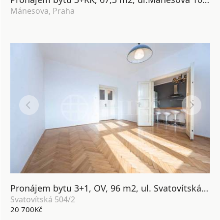
Mánesova, Praha
Pronájem bytu 3+1, OV, 96 m2, ul. Svatovítská 504/2, Praha 6 - Dejvice
Svatovítská 504/2
20 700Kč