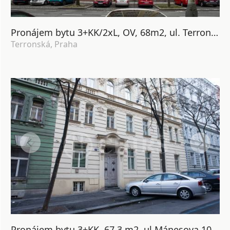
Pronájem bytu 3+KK/2xL, OV, 68m2, ul. Terronská 657/43, P-6 Bubeneč
Terronská, Praha
Pronájem bytu 3+KK, 67,3 m2, ul.Mánesova 1027/37, Praha 2 - Vinohrady