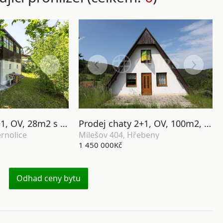
Prodej chaty 1+1, OV, 28m2 s pozemkem 223m2, ul. V Dolečků 245, Černolice
Prodej chaty 2+1, OV, 100m2, Milešov 404, Hřebeny
ernolice
Milešov 404, Hřebeny
1 450 000Kč
Odhad ceny bytu