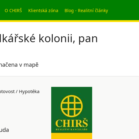
O CHIRŠ
Klientská zóna
Blog - Realitní články
kářské kolonii, pan
označena v mapě
tovost / Hypotéka
kuda