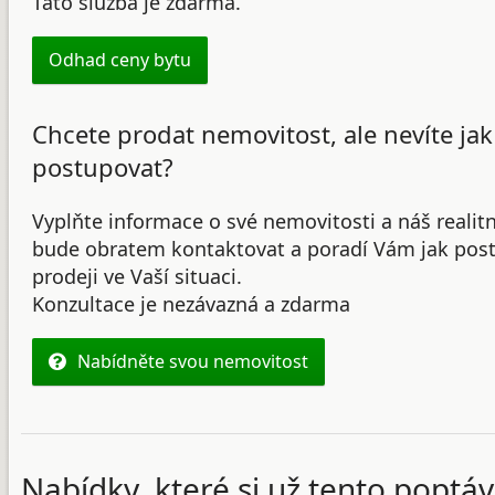
Tato služba je zdarma.
Odhad ceny bytu
Chcete prodat nemovitost, ale nevíte jak
postupovat?
Vyplňte informace o své nemovitosti a náš realit
bude obratem kontaktovat a poradí Vám jak post
prodeji ve Vaší situaci.
Konzultace je nezávazná a zdarma
Nabídněte svou nemovitost
Nabídky, které si už tento poptáv