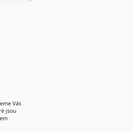
udeme Vás
ré jsou
šem