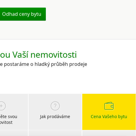
Odhad ceny bytu
kou Vaší nemovitosti
 se postaráme o hladký průběh prodeje
ěte svou
Jak prodáváme
Cena Vašeho bytu
vitost