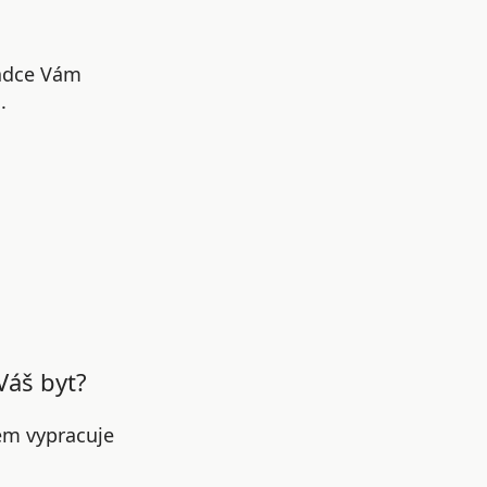
radce Vám
.
Váš byt?
em vypracuje