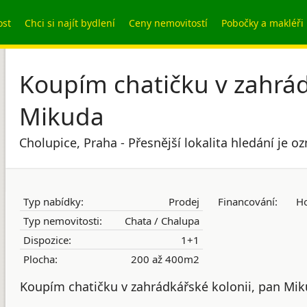
ost
Chci si najít bydlení
Ceny nemovitostí
Pobočky a makléři
Koupím chatičku v zahrád
Mikuda
Cholupice, Praha - Přesnější lokalita hledání je 
Typ nabídky:
Prodej
Financování:
Ho
Typ nemovitosti:
Chata / Chalupa
Dispozice:
1+1
Plocha:
200 až 400m2
Koupím chatičku v zahrádkářské kolonii, pan Mi