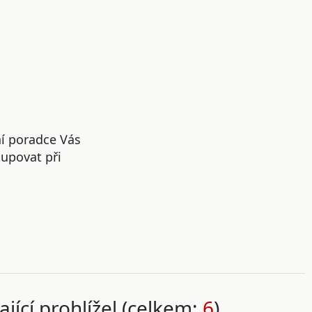
ní poradce Vás
upovat při
ající prohlížel (celkem:
6
)