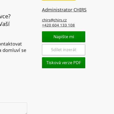
Administrator CHIRS
vce?
chirs@chirs.cz
Vaší
+420 604 133 108
Napište mi
ontaktovat
Sdílet inzerát
 a domluví se
Tisková verze PDF