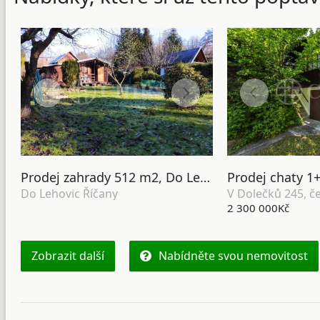
Prodej zahrady 512 m2, Do Lehovic, Říčany.
Do Lehovic Říčany
V Dolečků 245, č
2 300 000Kč
Zobrazit další
Nabídněte svou nemovitost