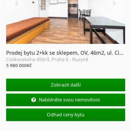
Prodej bytu 2+kk se sklepem, OV, 46m2, ul. Ciolkovského 856/4, Praha 6 - Ruzyně
Ciolkovského 856/4, Praha 6 - Ruzyně
5 980 000Kč
Zobrazit další
Nabídněte svou nemovitost
Odhad ceny bytu