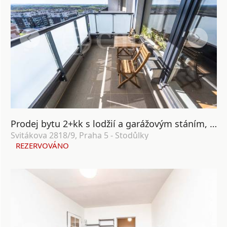
Prodej bytu 2+kk s lodžií a garážovým stáním, OV, 58m², ul. Svitákova 2818/9, Praha 5 - Stodůlky
Svitákova 2818/9, Praha 5 - Stodůlky
REZERVOVÁNO