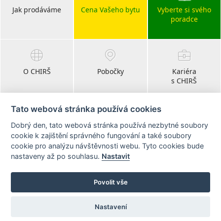
Jak prodáváme
Cena Vašeho bytu
Vyberte si svého
poradce
O CHIRŠ
Pobočky
Kariéra
s CHIRŠ
Tato webová stránka používá cookies
Dobrý den, tato webová stránka používá nezbytné soubory
Blog
cookie k zajištění správného fungování a také soubory
realitní články
cookie pro analýzu návštěvnosti webu. Tyto cookies bude
nastaveny až po souhlasu.
Nastavit
Sledujte nás na:
Povolit vše
Nastavení
© 2011 - 2026 CHIRŠ realitní kanceláře ·
Právní ujednání