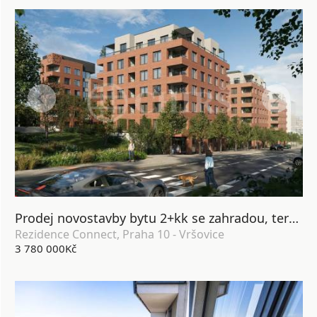
Prodej novostavby bytu 2+kk se zahradou, terasou, lodžií, sklepem a garážovým stáním, DV, 64 m2, Praha 10 - Vršovice
Rezidence Connect, Praha 10 - Vršovice
3 780 000Kč