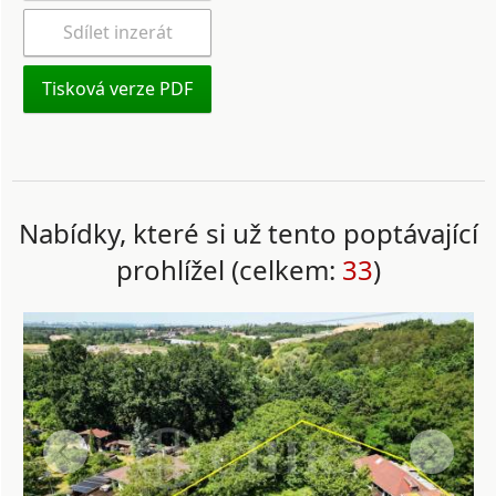
Sdílet inzerát
Tisková verze PDF
Nabídky, které si už tento poptávající
prohlížel (celkem:
33
)