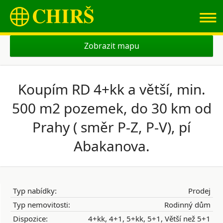
≡
Zobrazit mapu
Koupím RD 4+kk a větší, min.
500 m2 pozemek, do 30 km od
Prahy ( směr P-Z, P-V), pí
Abakanova.
Typ nabídky:
Prodej
Typ nemovitosti:
Rodinný dům
Dispozice:
4+kk, 4+1, 5+kk, 5+1, Větší než 5+1