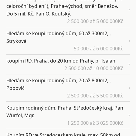
celoroční bydlení ), Praha-východ, směr Benešov.
Do 5 mil. Kč. Pan O. Koutský.
2 500 000 až 5 000 000Kč
Hledám ke koupi rodinný dům, 60 až 300m2, ,
Stryková
50 000 až 6 000 000Kč
koupím RD, Praha, do 20 km od Prahy, p. Tsalan
2 500 000 až 10 000 000Kč
Hledám ke koupi rodinný dům, 70 až 800m2, ,
Popovič
2 500 000 až 5 500 000Kč
Koupím rodinný dům, Praha, Středočeský kraj. Pan
Würfel, Mgr.
1 250 000 až 3 025 000Kč
Koupím RD ve Stredoceskem kraje, max. 50km od