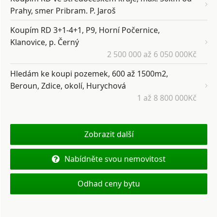
Prahy, smer Pribram. P. Jaroš
Koupím RD 3+1-4+1, P9, Horní Počernice,
Klanovice, p. Černý
2 500 000 až 6 050 000Kč
Hledám ke koupi pozemek, 600 až 1500m2,
Beroun, Zdice, okolí, Hurychová
1 až 8 800 000Kč
Zobrazit další
Nabídněte svou nemovitost
Odhad ceny bytu