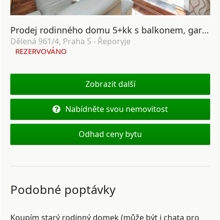
Prodej rodinného domu 5+kk s balkonem, garáží a zahradou, ul. Dělená 961/4, Praha 5 - Řeporyje
Dělená 961/4, Praha 5 - Řeporyje
REZERVOVÁNO
Zobrazit další
Nabídněte svou nemovitost
Odhad ceny bytu
Podobné poptávky
Koupím starý rodinný domek (může být i chata pro