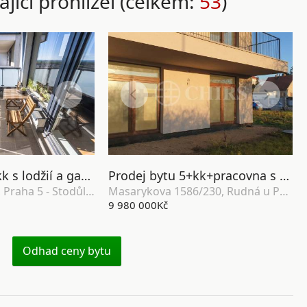
ající prohlížel (celkem:
53
)
Prodej bytu 2+kk s lodžií a garážovým stáním, OV, 58m², ul. Svitákova 2818/9, Praha 5 - Stodůlky
Prodej bytu 5+kk+pracovna s balkonem a zahradou, OV, 143m2, ul. Masarykova 1586/230, Rudná u Prahy
Svitákova 2818/9, Praha 5 - Stodůlky
Masarykova 1586/230, Rudná u Prahy
9 980 000Kč
Odhad ceny bytu