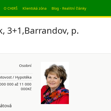
O CHIRŠ
Klientská zóna
Blog - Realitní články
, 3+1,Barrandov, p.
Osobní
tovost / Hypotéka
000 000 až 11 000
000Kč
bátová