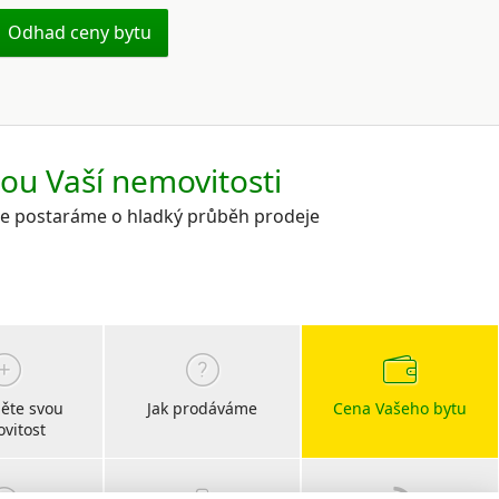
Odhad ceny bytu
kou Vaší nemovitosti
 se postaráme o hladký průběh prodeje
ěte svou
Jak prodáváme
Cena Vašeho bytu
vitost