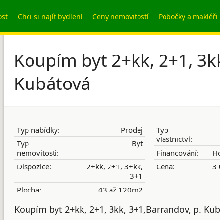
ost
Chci si najít bydlení
Ceny nemovitostí
Pobočky a makléři
Koupím byt 2+kk, 2+1, 3kk
Kubátová
Typ nabídky:
Prodej
Typ
vlastnictví:
Typ
Byt
nemovitosti:
Financování:
Ho
Dispozice:
2+kk, 2+1, 3+kk,
Cena:
3 
3+1
Plocha:
43 až 120m2
Koupím byt 2+kk, 2+1, 3kk, 3+1,Barrandov, p. Ku