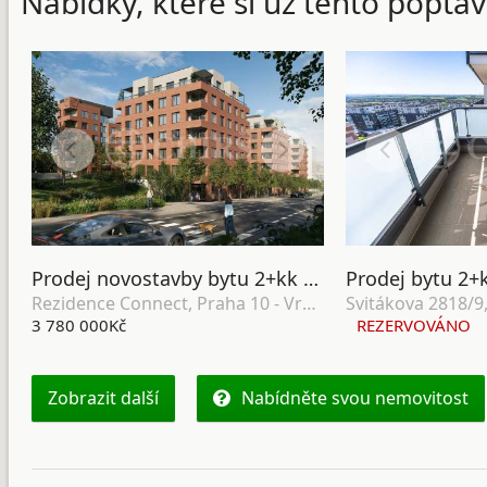
Nabídky, které si už tento poptáv
Prodej novostavby bytu 2+kk se zahradou, terasou, lodžií, sklepem a garážovým stáním, DV, 64 m2, Praha 10 - Vršovice
Rezidence Connect, Praha 10 - Vršovice
3 780 000Kč
REZERVOVÁNO
Zobrazit další
Nabídněte svou nemovitost