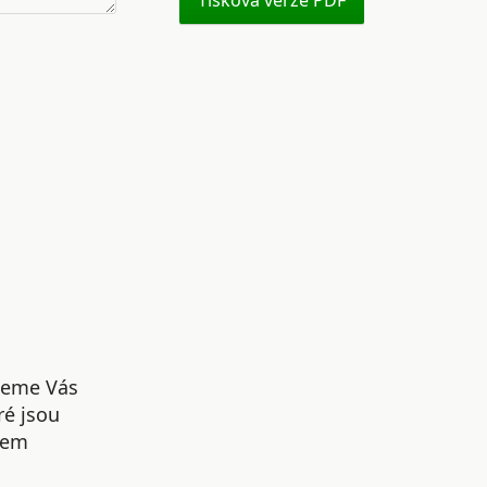
Tisková verze PDF
udeme Vás
ré jsou
šem