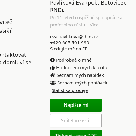
Pavlíková Eva (pob. Butovice),
RNDr.
Po 11 letech úspěšné spolupráce a
vce?
profesního růstu...
Více
Vaší
eva.pavlikova@chirs.cz
+420 605 501 990
Sledujte mě na FB
ontaktovat
Podrobně o mně
 a domluví se
Hodnocení mých klientů
Seznam mých nabídek
Seznam mých poptávek
Statistika prodeje
Napište mi
Sdílet inzerát