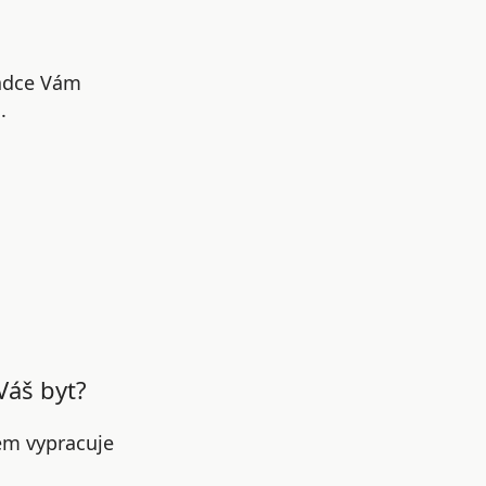
radce Vám
.
Váš byt?
em vypracuje