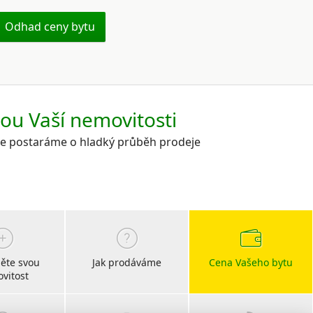
Odhad ceny bytu
kou Vaší nemovitosti
 se postaráme o hladký průběh prodeje
ěte svou
Jak prodáváme
Cena Vašeho bytu
vitost