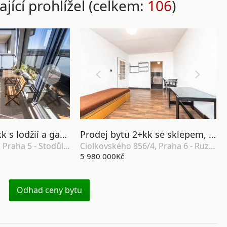
ající prohlížel (celkem:
106
)
Prodej bytu 2+kk s lodžií a garážovým stáním, OV, 58m², ul. Svitákova 2818/9, Praha 5 - Stodůlky
Prodej bytu 2+kk se sklepem, OV, 46m2, ul. Ciolkovského 856/4, Praha 6 - Ruzyně
Svitákova 2818/9, Praha 5 - Stodůlky
Ciolkovského 856/4, Praha 6 - Ruzyně
5 980 000Kč
Odhad ceny bytu