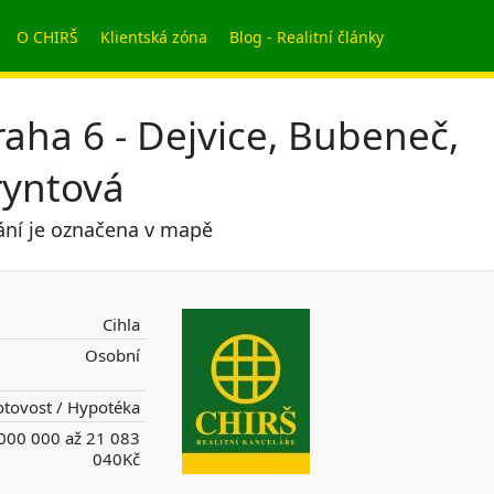
O CHIRŠ
Klientská zóna
Blog - Realitní články
raha 6 - Dejvice, Bubeneč,
ryntová
dání je označena v mapě
Cihla
Osobní
tovost / Hypotéka
000 000 až 21 083
040Kč