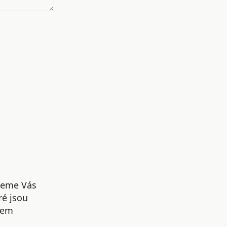
udeme Vás
ré jsou
šem