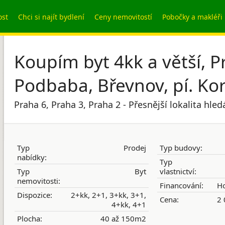
ost
Chci si najít bydlení
Ceny nemovitostí
Pobočky a makléři
Koupím byt 4kk a větší, P
Podbaba, Břevnov, pí. Ko
Praha 6, Praha 3, Praha 2 - Přesnější lokalita hle
Typ
Prodej
Typ budovy:
nabídky:
Typ
Typ
Byt
vlastnictví:
nemovitosti:
Financování:
Ho
Dispozice:
2+kk, 2+1, 3+kk, 3+1,
Cena:
2 
4+kk, 4+1
Plocha:
40 až 150m2