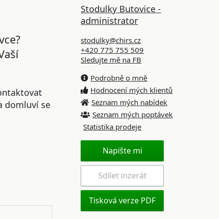
Stodulky Butovice -
administrator
vce?
stodulky@chirs.cz
+420 775 755 509
Vaší
Sledujte mě na FB
Podrobně o mně
Hodnocení mých klientů
ontaktovat
Seznam mých nabídek
 a domluví se
Seznam mých poptávek
Statistika prodeje
Napište mi
Sdílet inzerát
Tisková verze PDF