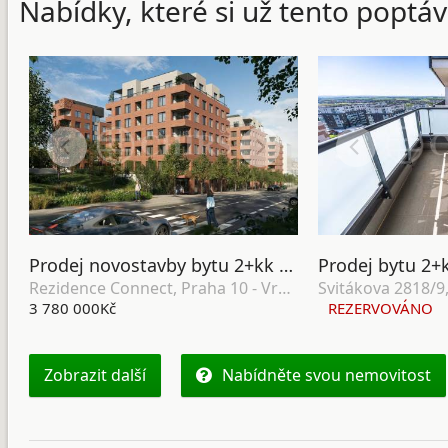
Nabídky, které si už tento poptáv
Prodej novostavby bytu 2+kk se zahradou, terasou, lodžií, sklepem a garážovým stáním, DV, 64 m2, Praha 10 - Vršovice
Rezidence Connect, Praha 10 - Vršovice
3 780 000Kč
REZERVOVÁNO
Zobrazit další
Nabídněte svou nemovitost