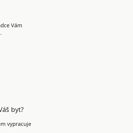
radce Vám
.
Váš byt?
em vypracuje