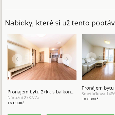
Nabídky, které si už tento poptáv
Pronájem bytu 2+kk s balkonem, OV, 56m2, ul. Nárožní 2787/7a, Praha 5 - Stodůlky
Smetáčkova 1486
Nárožní 2787/7a
18 000Kč
16 000Kč