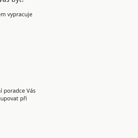
em vypracuje
ní poradce Vás
upovat při