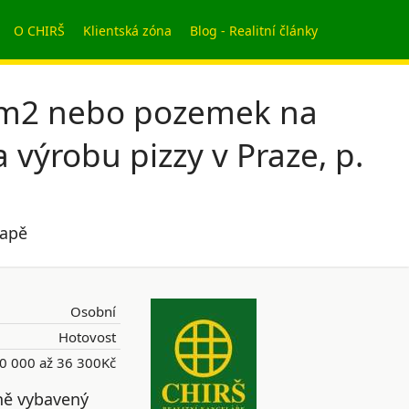
O CHIRŠ
Klientská zóna
Blog - Realitní články
0m2 nebo pozemek na
výrobu pizzy v Praze, p.
mapě
Osobní
Hotovost
0 000 až 36 300Kč
ně vybavený