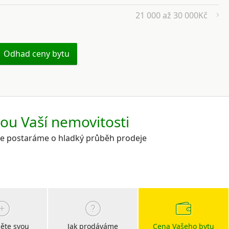
21 000 až 30 000Kč
Odhad ceny bytu
kou Vaší nemovitosti
 se postaráme o hladký průběh prodeje
ěte svou
Jak prodáváme
Cena Vašeho bytu