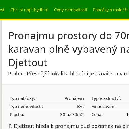
ost
Chci si najít bydlení
Ceny nemovitostí
Pobočky a makléři
Pronajmu prostory do 7
karavan plně vybavený na 
Djettout
Praha - Přesnější lokalita hledání je označena v 
Typ nabídky:
Pronájem
Typ vlastnictví:
Typ nemovitosti:
Byt
Financování:
Plocha:
30 až 70m2
Cena:
1
P. Djettout hledá k pronájmu buď pozemek na pl