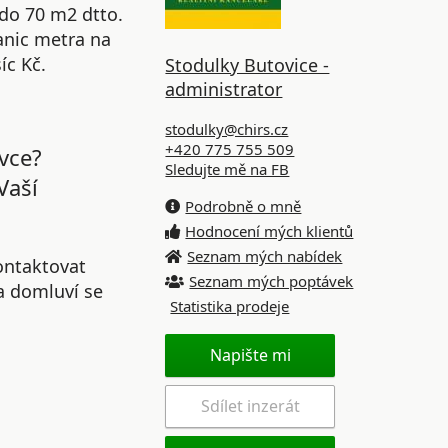
do 70 m2 dtto.
anic metra na
íc Kč.
Stodulky Butovice -
administrator
stodulky@chirs.cz
+420 775 755 509
vce?
Sledujte mě na FB
Vaší
Podrobně o mně
Hodnocení mých klientů
Seznam mých nabídek
ontaktovat
Seznam mých poptávek
 a domluví se
Statistika prodeje
Napište mi
Sdílet inzerát