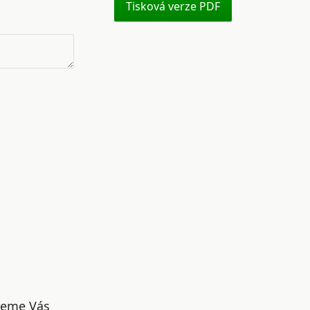
Tisková verze PDF
udeme Vás