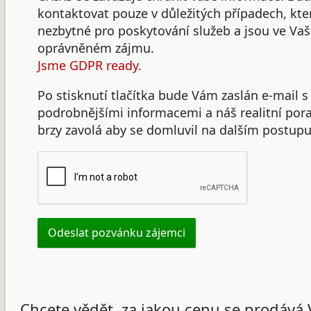
kontaktovat pouze v důležitých případech, kte
nezbytné pro poskytování služeb a jsou ve Va
oprávněném zájmu.
Jsme GDPR ready.
Po stisknutí tlačítka bude Vám zaslán e-mail s
podrobnějšími informacemi a náš realitní po
brzy zavolá aby se domluvil na dalším postupu
Chcete vědět, za jakou cenu se prodává 