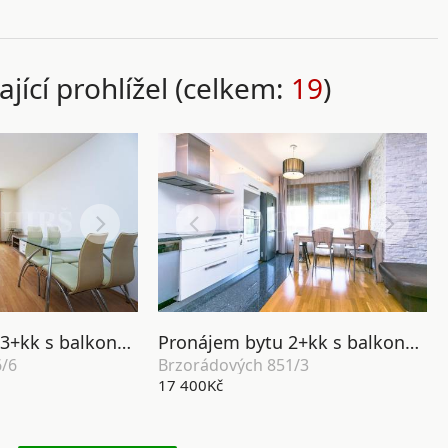
ající prohlížel (celkem:
19
)
Pronájem bytu 3+kk s balkonem a garážovým stáním, OV, 69m2, ul. Smetáčkova 1486/6, Praha 5 - Stodůlky
Pronájem bytu 2+kk s balkonem a garážovým stáním, OV, 54m2, ul. Brzorádových 851/3, Praha 5 - Jinonice
/6
Brzorádových 851/3
17 400Kč