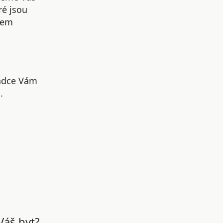
ré jsou
šem
radce Vám
.
Váš byt?