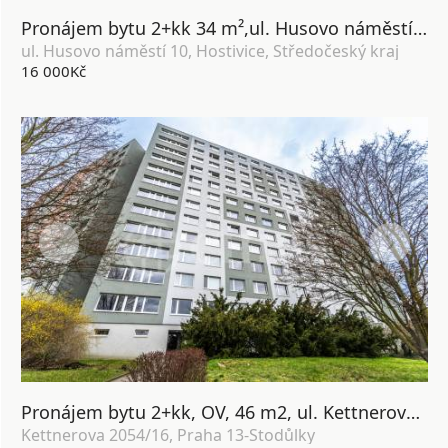
Pronájem bytu 2+kk 34 m²,ul. Husovo náměstí 10, Hostivice, Středočeský kraj
ul. Husovo náměstí 10, Hostivice, Středočeský kraj
16 000Kč
Pronájem bytu 2+kk, OV, 46 m2, ul. Kettnerova 2054/16, Praha 13 - Luka
Kettnerova 2054/16, Praha 13-Stodůlky