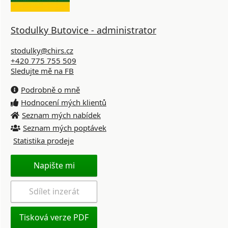
Stodulky Butovice - administrator
stodulky@chirs.cz
+420 775 755 509
Sledujte mě na FB
Podrobně o mně
Hodnocení mých klientů
Seznam mých nabídek
Seznam mých poptávek
Statistika prodeje
Napište mi
Sdílet inzerát
Tisková verze PDF