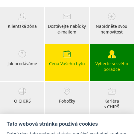
Klientská zóna
Dostávejte nabídky
Nabídněte svou
e-mailem
nemovitost
Jak prodáváme
Cena Vašeho bytu
Vyberte si svého
poradce
O CHIRŠ
Pobočky
Kariéra
s CHIRŠ
Tato webová stránka používá cookies
Dobrý den, tato webová stránka používá nezbytné soubory