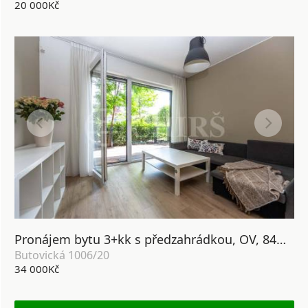
20 000Kč
Pronájem bytu 3+kk s předzahrádkou, OV, 84m2, ul. Butovická 1006/20, Praha 5 - Jinonice
Butovická 1006/20
34 000Kč