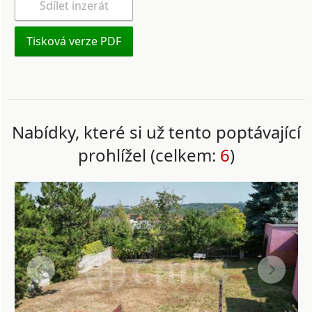
Sdílet inzerát
Tisková verze PDF
Nabídky, které si už tento poptávající
prohlížel (celkem:
6
)