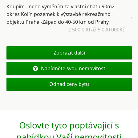
Koupím - nebo vyměním za vlastní chatu 90m2
okres Kolín pozemek k výstavbě rekreačního
objektu Praha -Západ do 40-50 km od Prahy.
2 500 000 až 5 000 000Kč
Zobrazit další
Nabídněte svou nemovitost
Odhad ceny bytu
Oslovte tyto poptávající s
nabídkou Vaší nemovitosti