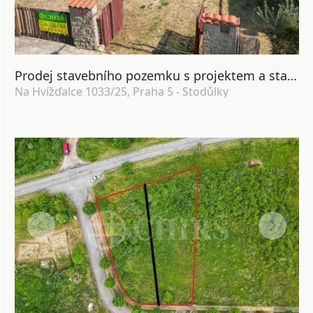
Prodej stavebního pozemku s projektem a stavebním povolením, 588m2, ul. Na Hvížďalce 1033/25, Praha 5 - Stodůlky
Na Hvížďalce 1033/25, Praha 5 - Stodůlky