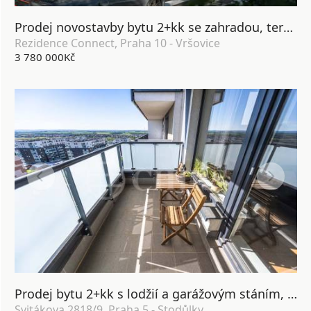
Prodej novostavby bytu 2+kk se zahradou, terasou, lodžií, sklepem a garážovým stáním, DV, 64 m2, Praha 10 - Vršovice
Rezidence Connect, Praha 10 - Vršovice
3 780 000Kč
Prodej bytu 2+kk s lodžií a garážovým stáním, OV, 58m², ul. Svitákova 2818/9, Praha 5 - Stodůlky
Svitákova 2818/9, Praha 5 - Stodůlky