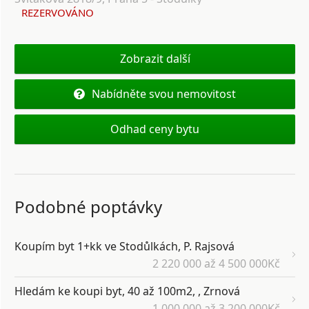
REZERVOVÁNO
Zobrazit další
Nabídněte svou nemovitost
Odhad ceny bytu
Podobné poptávky
Koupím byt 1+kk ve Stodůlkách, P. Rajsová
2 220 000 až 4 500 000Kč
Hledám ke koupi byt, 40 až 100m2, , Zrnová
1 000 000 až 3 200 000Kč