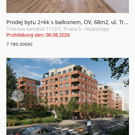
Prodej bytu 2+kk s balkonem, OV, 68m2, ul. Trnkovo náměstí 1112/1, Praha 5 - Hlubočepy
Trnkovo náměstí 1112/1, Praha 5 - Hlubočepy
Prohlídkový den: 06.08.2026
7 780 000Kč