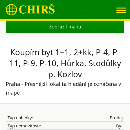
≡
Zobrazit mapu
Koupím byt 1+1, 2+kk, P-4, P-
11, P-9, P-10, Hůrka, Stodůlky
p. Kozlov
Praha - Přesnější lokalita hledání je označena v
mapě
Typ nabídky:
Prodej
Typ nemovitosti:
Byt