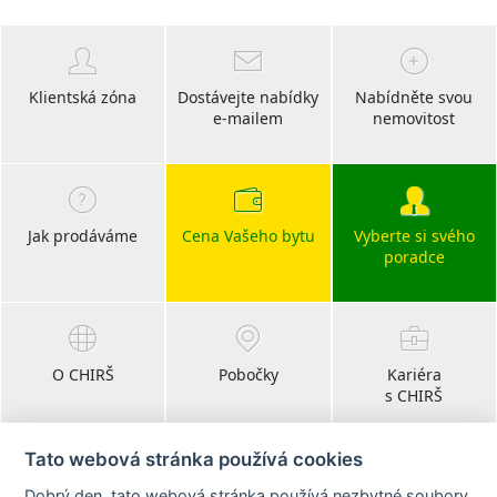
Klientská zóna
Dostávejte nabídky
Nabídněte svou
e-mailem
nemovitost
Jak prodáváme
Cena Vašeho bytu
Vyberte si svého
poradce
O CHIRŠ
Pobočky
Kariéra
s CHIRŠ
Tato webová stránka používá cookies
Dobrý den, tato webová stránka používá nezbytné soubory