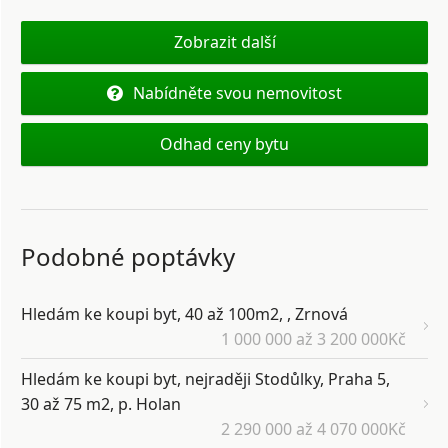
Zobrazit další
Nabídněte svou nemovitost
Odhad ceny bytu
Podobné poptávky
Hledám ke koupi byt, 40 až 100m2, , Zrnová
1 000 000 až 3 200 000Kč
Hledám ke koupi byt, nejraději Stodůlky, Praha 5,
30 až 75 m2, p. Holan
2 290 000 až 4 070 000Kč