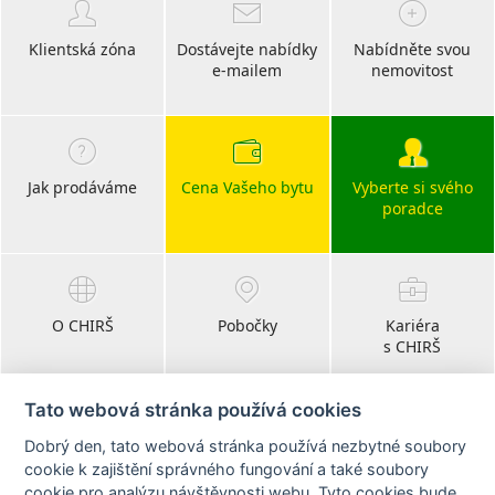
Klientská zóna
Dostávejte nabídky
Nabídněte svou
e-mailem
nemovitost
Jak prodáváme
Cena Vašeho bytu
Vyberte si svého
poradce
O CHIRŠ
Pobočky
Kariéra
s CHIRŠ
Tato webová stránka používá cookies
Dobrý den, tato webová stránka používá nezbytné soubory
Blog
cookie k zajištění správného fungování a také soubory
realitní články
cookie pro analýzu návštěvnosti webu. Tyto cookies bude