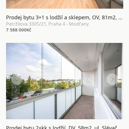
Prodej bytu 3+1 s lodžií a sklepem, OV, 81m2, ul. Petržílova 3305/21, Praha 4 - Modřany
Petržílova 3305/21, Praha 4 - Modřany
7 588 000Kč
Prodej bytu 2+kk s lodžií, DV, 58m2, ul. Slévačská 902/11, Praha 9 - Hloubětín