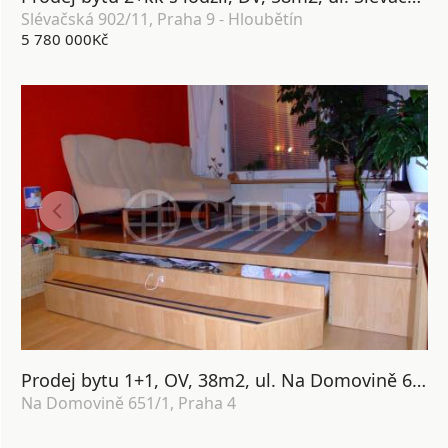
Slévačská 902/11, Praha 9 - Hloubětín
5 780 000Kč
Prodej bytu 1+1, OV, 38m2, ul. Na Domovině 651/1, P4 - Libuš
Na Domovině 651/1, Praha 4