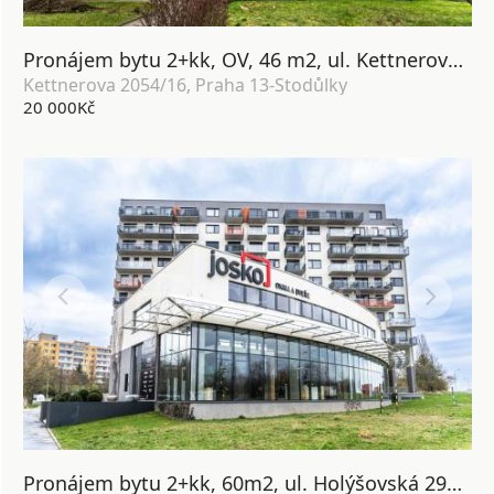
Pronájem bytu 2+kk, OV, 46 m2, ul. Kettnerova 2054/16, Praha 13 - Luka
Kettnerova 2054/16, Praha 13-Stodůlky
20 000Kč
Pronájem bytu 2+kk, 60m2, ul. Holýšovská 2923/4, Praha 5 Stodůlky