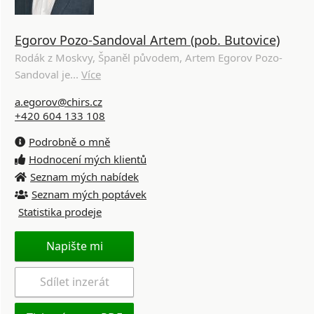
Egorov Pozo-Sandoval Artem (pob. Butovice)
Rodák z Moskvy, Španěl původem, Artem Egorov Pozo-
Sandoval je...
Více
a.egorov@chirs.cz
+420 604 133 108
Podrobně o mně
Hodnocení mých klientů
Seznam mých nabídek
Seznam mých poptávek
Statistika prodeje
Napište mi
Sdílet inzerát