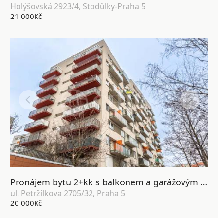
Holýšovská 2923/4, Stodůlky-Praha 5
21 000Kč
Pronájem bytu 2+kk s balkonem a garážovým stáním, OV, 58m2, ul. Petržílkova 2705/32, Praha 5 - Hůrka
ul. Petržílkova 2705/32, Praha 5
20 000Kč