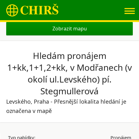
≡
Zobrazit mapu
Hledám pronájem
1+kk,1+1,2+kk, v Modřanech (v
okolí ul.Levského) pí.
Stegmullerová
Levského, Praha - Přesnější lokalita hledání je
označena v mapě
Typ nabídky:
Pronájem