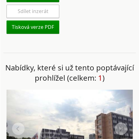
Sdílet inzerát
Tisková verze PDF
Nabídky, které si už tento poptávající
prohlížel (celkem:
1
)