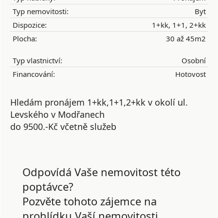
Typ nemovitosti:
Byt
Dispozice:
1+kk, 1+1, 2+kk
Plocha:
30 až 45m2
Typ vlastnictví:
Osobní
Financování:
Hotovost
Hledám pronájem 1+kk,1+1,2+kk v okolí ul.
Levského v Modřanech
do 9500.-Kč včetně služeb
Odpovídá Vaše nemovitost této
poptávce?
Pozvěte tohoto zájemce na
prohlídku Vaší nemovitosti.