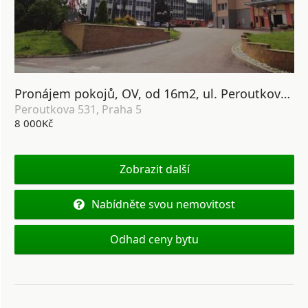
Pronájem pokojů, OV, od 16m2, ul. Peroutkova 531,Praha 5
Peroutkova 531, Praha 5
8 000Kč
Zobrazit další
Nabídněte svou nemovitost
Odhad ceny bytu