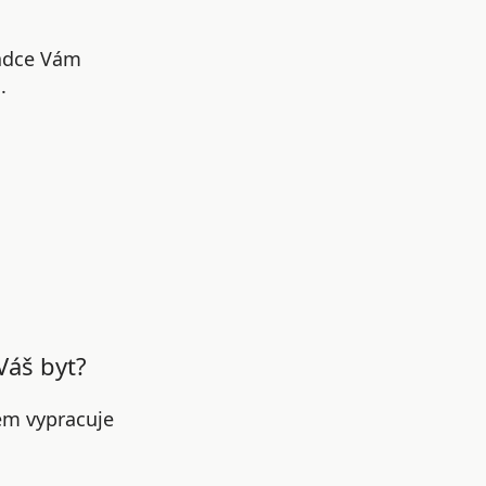
radce Vám
.
Váš byt?
em vypracuje