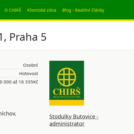
O CHIRŠ
Klientská zóna
Blog - Realitní články
1, Praha 5
Osobní
Hotovost
0 000 až 16 335Kč
míchov,
Stodulky Butovice -
administrator