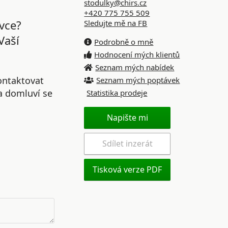
stodulky@chirs.cz
+420 775 755 509
vce?
Sledujte mě na FB
Vaší
Podrobně o mně
Hodnocení mých klientů
Seznam mých nabídek
ontaktovat
Seznam mých poptávek
 a domluví se
Statistika prodeje
Napište mi
Sdílet inzerát
Tisková verze PDF