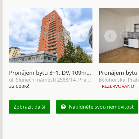
Pronájem bytu 3+1, DV, 109m2, ul. Sluneční náměstí 2588/14, Praha 5 - Hůrka
ul. Sluneční náměstí 2588/14, Praha 5 - Hůrka
Bělohorská, Pra
32 000Kč
REZERVOVÁNO
Zobrazit další
Nabídněte svou nemovitost