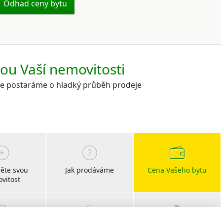
Odhad ceny bytu
kou Vaší nemovitosti
 se postaráme o hladký průběh prodeje
ěte svou
Jak prodáváme
Cena Vašeho bytu
vitost