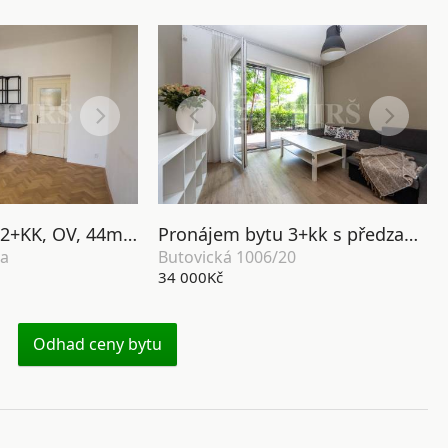
Pronájem bytu 2+KK, OV, 44m2, ul. Bělohorská 218/119, P-6 Břevnov
Pronájem bytu 3+kk s předzahrádkou, OV, 84m2, ul. Butovická 1006/20, Praha 5 - Jinonice
ha
Butovická 1006/20
34 000Kč
Odhad ceny bytu