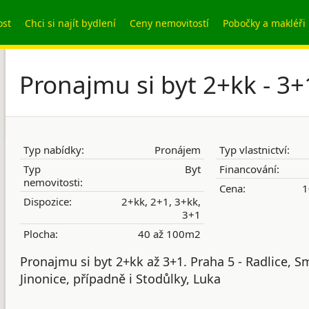
ost
Chci si najít bydlení
Ceny nemovitostí
Pobočky a makléři
Pronajmu si byt 2+kk - 3+
Typ nabídky:
Pronájem
Typ vlastnictví:
Typ
Byt
Financování:
nemovitosti:
Cena:
1
Dispozice:
2+kk, 2+1, 3+kk,
3+1
Plocha:
40 až 100m2
Pronajmu si byt 2+kk až 3+1. Praha 5 - Radlice, S
Jinonice, případně i Stodůlky, Luka