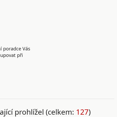
ní poradce Vás
upovat při
ající prohlížel (celkem:
127
)