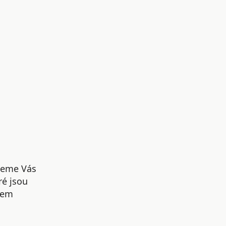
udeme Vás
ré jsou
šem