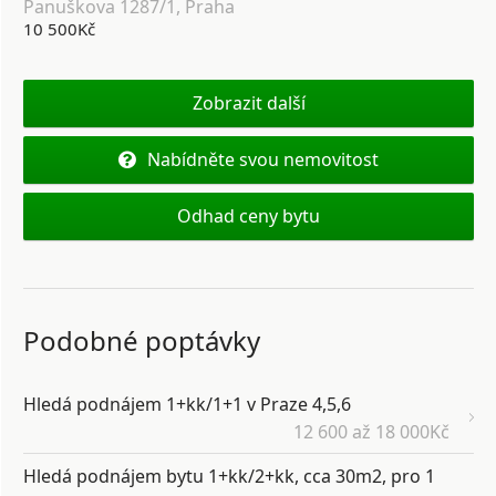
Panuškova 1287/1, Praha
10 500Kč
Zobrazit další
Nabídněte svou nemovitost
Odhad ceny bytu
Podobné poptávky
Hledá podnájem 1+kk/1+1 v Praze 4,5,6
12 600 až 18 000Kč
Hledá podnájem bytu 1+kk/2+kk, cca 30m2, pro 1