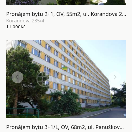
Pronájem bytu 2+1, OV, 55m2, ul. Korandova 235/4, P-4 Hodkovičky
Korandova 235/4
11 000Kč
Pronájem bytu 3+1/L, OV, 68m2, ul. Panuškova 1287/1, Praha 4