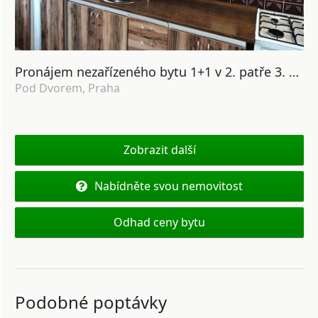
Pronájem nezařízeného bytu 1+1 v 2. patře 3. patrového domu v ul. Pod Dvorem, Praha 6 - Veleslavín.
Pod Dvorem, Praha
Zobrazit další
Nabídněte svou nemovitost
Odhad ceny bytu
Podobné poptávky