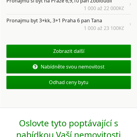
Pronajmu si byt na Praze 6,9,10 pan Zobloudil
1 000 až 22 000Kč
Pronajmu byt 3+kk, 3+1 Praha 6 pan Tana
1 000 až 23 100Kč
Zobrazit další
Nabídněte svou nemovitost
Odhad ceny bytu
Oslovte tyto poptávající s
nabídkou Vaší nemovitosti