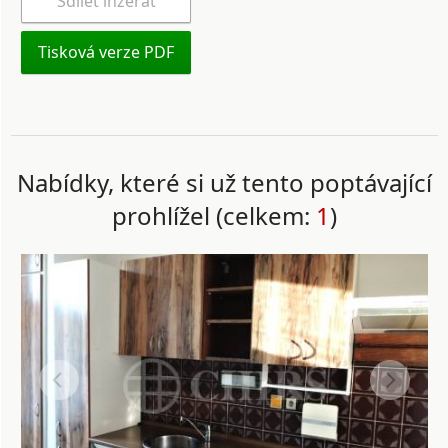
Sdílet inzerát
Tisková verze PDF
Nabídky, které si už tento poptávající
prohlížel (celkem:
1
)