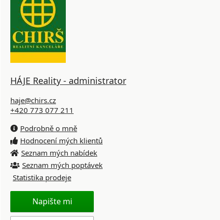
HÁJE Reality - administrator
haje@chirs.cz
+420 773 077 211
Podrobně o mně
Hodnocení mých klientů
Seznam mých nabídek
Seznam mých poptávek
Statistika prodeje
Napište mi