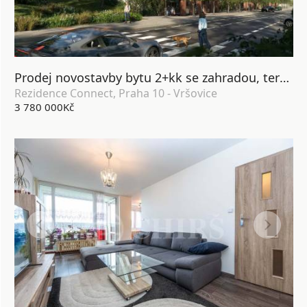
Prodej novostavby bytu 2+kk se zahradou, terasou, lodžií, sklepem a garážovým stáním, DV, 64 m2, Praha 10 - Vršovice
Rezidence Connect, Praha 10 - Vršovice
3 780 000Kč