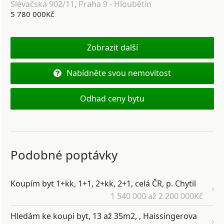
Slévačská 902/11, Praha 9 - Hloubětín
5 780 000Kč
Zobrazit další
Nabídněte svou nemovitost
Odhad ceny bytu
Podobné poptávky
Koupím byt 1+kk, 1+1, 2+kk, 2+1, celá ČR, p. Chytil
1 540 000 až 2 200 000Kč
Hledám ke koupi byt, 13 až 35m2, , Haissingerova