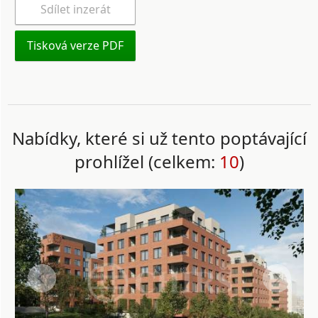
Sdílet inzerát
Tisková verze PDF
Nabídky, které si už tento poptávající
prohlížel (celkem:
10
)