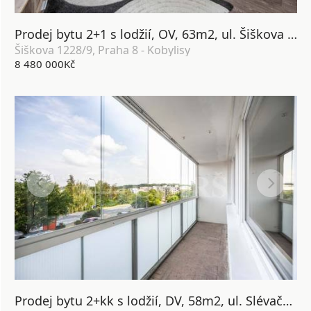
Prodej bytu 2+1 s lodžií, OV, 63m2, ul. Šiškova 1228/9, Praha 8 - Kobylisy
Šiškova 1228/9, Praha 8 - Kobylisy
8 480 000Kč
Prodej bytu 2+kk s lodžií, DV, 58m2, ul. Slévačská 902/11, Praha 9 - Hloubětín