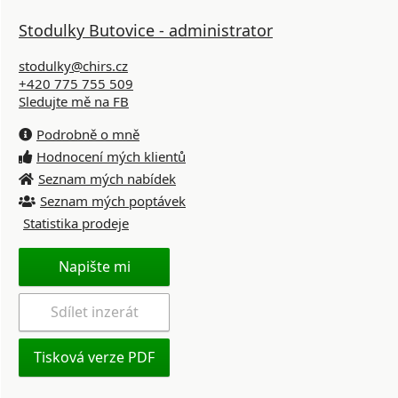
Stodulky Butovice - administrator
stodulky@chirs.cz
+420 775 755 509
Sledujte mě na FB
Podrobně o mně
Hodnocení mých klientů
Seznam mých nabídek
Seznam mých poptávek
Statistika prodeje
Napište mi
Sdílet inzerát
Tisková verze PDF