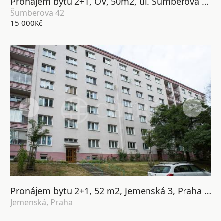
Pronájem bytu 2+1, OV, 50m2, ul. Šumberova 42, P6 - Petřiny
Šumberova 42
15 000Kč
Pronájem bytu 2+1, 52 m2, Jemenská 3, Praha 6 - Vokovice
Jemenská, Praha