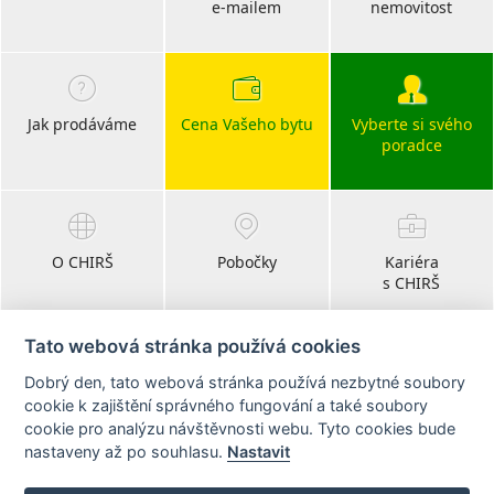
e-mailem
nemovitost
Jak prodáváme
Cena Vašeho bytu
Vyberte si svého
poradce
O CHIRŠ
Pobočky
Kariéra
s CHIRŠ
Tato webová stránka používá cookies
Dobrý den, tato webová stránka používá nezbytné soubory
Blog
cookie k zajištění správného fungování a také soubory
realitní články
cookie pro analýzu návštěvnosti webu. Tyto cookies bude
nastaveny až po souhlasu.
Nastavit