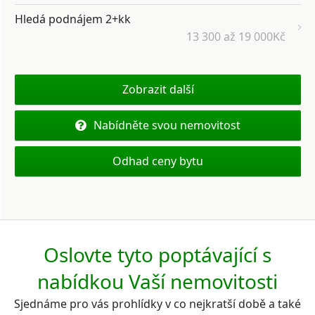
Hledá podnájem 2+kk
13 300 až 19 000Kč
Zobrazit další
Nabídněte svou nemovitost
Odhad ceny bytu
Oslovte tyto poptávající s
nabídkou Vaší nemovitosti
Sjednáme pro vás prohlídky v co nejkratší době a také