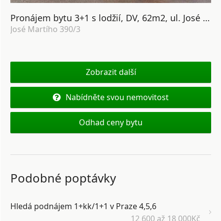
Pronájem bytu 3+1 s lodžií, DV, 62m2, ul. José Martího 390/3, Praha 6 - Veleslavín
José Martího 390/3
Zobrazit další
Nabídněte svou nemovitost
Odhad ceny bytu
Podobné poptávky
Hledá podnájem 1+kk/1+1 v Praze 4,5,6
12 600 až 18 000Kč