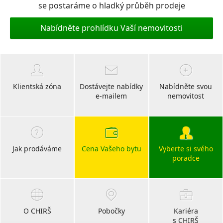
se postaráme o hladký průběh prodeje
Nabídněte prohlídku Vaší nemovitosti
Klientská zóna
Dostávejte nabídky
Nabídněte svou
e-mailem
nemovitost
Jak prodáváme
Cena Vašeho bytu
Vyberte si svého
poradce
O CHIRŠ
Pobočky
Kariéra
s CHIRŠ