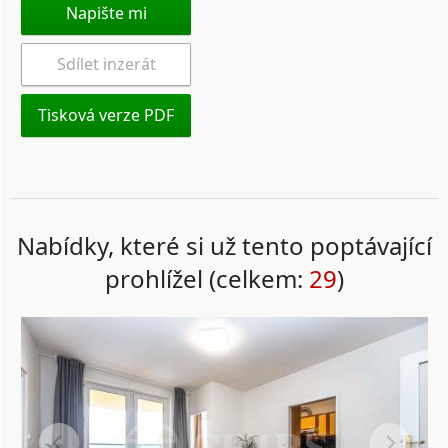
Napište mi
Sdílet inzerát
Tisková verze PDF
Nabídky, které si už tento poptávající
prohlížel (celkem:
29
)