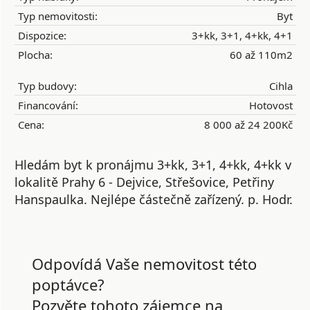
Typ nemovitosti:
Byt
Dispozice:
3+kk, 3+1, 4+kk, 4+1
Plocha:
60 až 110m2
Typ budovy:
Cihla
Financování:
Hotovost
Cena:
8 000 až 24 200Kč
Hledám byt k pronájmu 3+kk, 3+1, 4+kk, 4+kk v
lokalitě Prahy 6 - Dejvice, Střešovice, Petřiny
Hanspaulka. Nejlépe částečně zařízený. p. Hodr.
Odpovídá Vaše nemovitost této
poptávce?
Pozvěte tohoto zájemce na