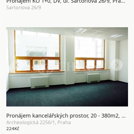
Pronájem KO 1+0, DV, ul. Sartoriova 26/9, Praha 6 - Břevnov
Sartoriova 26/9
Pronájem kancelářských prostor, 20 - 380m2, ul. Archeologická 2256/1, Praha 5 - Lužiny
Archeologická 2256/1, Praha
224Kč