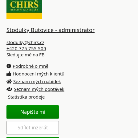
Stodulky Butovice - administrator
stodulky@chirs.cz
+420 775 755 509
Sledujte mě na FB
Podrobně o mně
Hodnocení mých klientů
Seznam mých nabídek
Seznam mých poptávek
Statistika prodeje
Napište mi
Sdílet inzerát