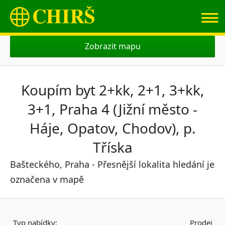
≡
Zobrazit mapu
Koupím byt 2+kk, 2+1, 3+kk,
3+1, Praha 4 (Jižní město -
Háje, Opatov, Chodov), p.
Tříska
Bašteckého, Praha - Přesnější lokalita hledání je
označena v mapě
Typ nabídky:
Prodej