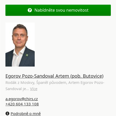
Nabídněte svou nemovitost
Egorov Pozo-Sandoval Artem (pob. Butovice)
Rodák z Moskvy, Španěl původem, Artem Egorov Pozo-
Sandoval je...
Více
a.egorov@chirs.cz
+420 604 133 108
Podrobně o mně