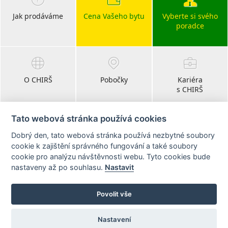
Jak prodáváme
Cena Vašeho bytu
Vyberte si svého
poradce
O CHIRŠ
Pobočky
Kariéra
s CHIRŠ
Tato webová stránka používá cookies
Dobrý den, tato webová stránka používá nezbytné soubory
Blog
cookie k zajištění správného fungování a také soubory
realitní články
cookie pro analýzu návštěvnosti webu. Tyto cookies bude
nastaveny až po souhlasu.
Nastavit
Sledujte nás na:
Povolit vše
Nastavení