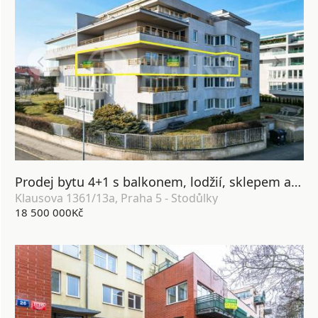
Prodej bytu 4+1 s balkonem, lodžií, sklepem a garážovými stáními, OV, 178m2, ul. Klausova 1361/13a, Praha 5 - Stodůlky
Klausova 1361/13a, Praha 5 - Stodůlky
18 500 000Kč