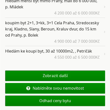
Hledám menší byt mimo Prahy, max do 6 000 000,
p. Mládek
4 200 000 až 6 000 000Kč
koupim byt 2+1, 3+kk, 3+1 Cela Praha, Stredocesky
kraj, Kladno, Slany, Beroun, Kraluv dvur, do 15 km
od Prahy, p. Bolek
4 900 000 až 7 000 000Kč
Hledám ke koupi byt, 30 až 10000m2, , Petričák
4 550 000 až 6 500 000Kč
Zobrazit další
Nabídněte svou nemovitost
Odhad ceny bytu