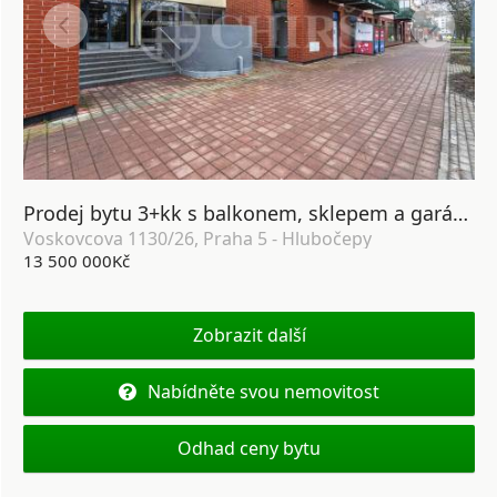
Prodej bytu 3+kk s balkonem, sklepem a garážovým stáním, OV, 100m2, ul. Voskovcova 1130/26, Praha 5 - Barrandov
Voskovcova 1130/26, Praha 5 - Hlubočepy
13 500 000Kč
Zobrazit další
Nabídněte svou nemovitost
Odhad ceny bytu