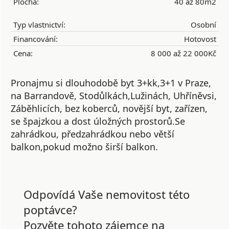
Plocha:
40 až 80m2
Typ vlastnictví:
Osobní
Financování:
Hotovost
Cena:
8 000 až 22 000Kč
Pronajmu si dlouhodobě byt 3+kk,3+1 v Praze,
na Barrandově, Stodůlkách,Lužinách, Uhříněvsi,
Záběhlicích, bez koberců, novější byt, zařízen,
se špajzkou a dost úložných prostorů.Se
zahrádkou, předzahrádkou nebo větší
balkon,pokud možno širší balkon.
Odpovídá Vaše nemovitost této
poptávce?
Pozvěte tohoto zájemce na