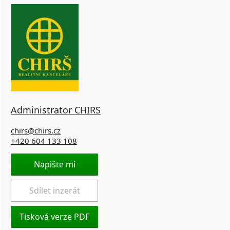
Administrator CHIRS
chirs@chirs.cz
+420 604 133 108
Napište mi
Sdílet inzerát
Tisková verze PDF