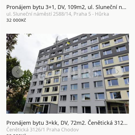
Pronájem bytu 3+1, DV, 109m2, ul. Sluneční náměstí 2588/14, Praha 5 - Hůrka
ul. Sluneční náměstí 2588/14, Praha 5 - Hůrka
32 000Kč
Pronájem bytu 3+kk, DV, 72m2. Čenětická 3126/1, Praha 4 Chodov.
Čenětická 3126/1 Praha Chodov