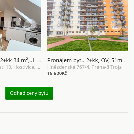
Pronájem bytu 2+kk 34 m²,ul. Husovo náměstí 10, Hostivice, Středočeský kraj
Pronájem bytu 2+kk, OV, 51m2,Hnězdenská 767/2a, Praha-8 Troja
ul. Husovo náměstí 10, Hostivice, Středočeský kraj
Hnězdenská 767/4, Praha-8 Troja
18 800Kč
Odhad ceny bytu