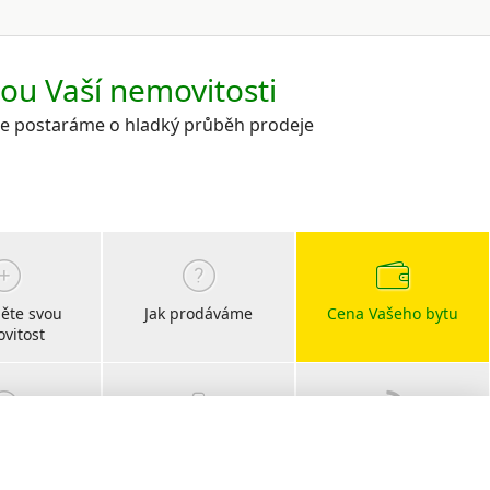
kou Vaší nemovitosti
 se postaráme o hladký průběh prodeje
ěte svou
Jak prodáváme
Cena Vašeho bytu
vitost
bočky
Kariéra
Blog
s CHIRŠ
realitní články