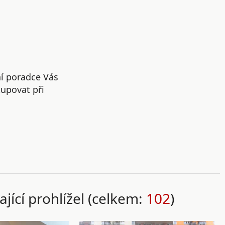
ní poradce Vás
upovat při
ající prohlížel (celkem:
102
)