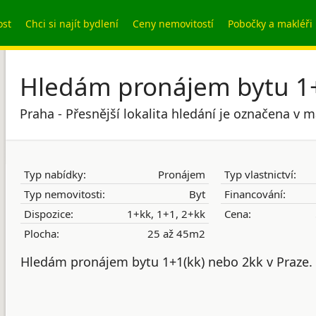
ost
Chci si najít bydlení
Ceny nemovitostí
Pobočky a makléři
Hledám pronájem bytu 1+
Praha - Přesnější lokalita hledání je označena v 
Typ nabídky:
Pronájem
Typ vlastnictví:
Typ nemovitosti:
Byt
Financování:
Dispozice:
1+kk, 1+1, 2+kk
Cena:
Plocha:
25 až 45m2
Hledám pronájem bytu 1+1(kk) nebo 2kk v Praze.