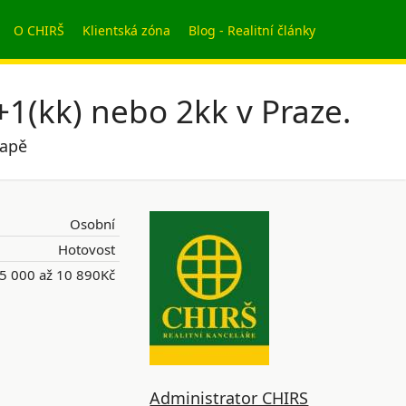
O CHIRŠ
Klientská zóna
Blog - Realitní články
1(kk) nebo 2kk v Praze.
mapě
Osobní
Hotovost
5 000 až 10 890Kč
Administrator CHIRS