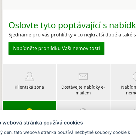
Oslovte tyto poptávající s nabíd
Sjednáme pro vás prohlídky v co nejkratší době a také
Nabídněte prohlídku Vaší nemovitosti
Klientská zóna
Dostávejte nabídky e-
Nabídn
mailem
nemo
o webová stránka používá cookies
Vyberte si svého
O CHIRŠ
Po
poradce
ý den, tato webová stránka používá nezbytné soubory cookie k