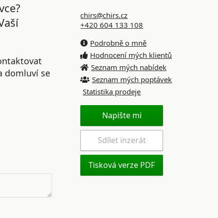
vce?
chirs@chirs.cz
Vaší
+420 604 133 108
Podrobně o mně
Hodnocení mých klientů
ontaktovat
Seznam mých nabídek
 a domluví se
Seznam mých poptávek
Statistika prodeje
Napište mi
Sdílet inzerát
Tisková verze PDF