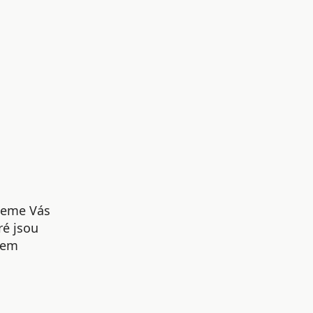
udeme Vás
ré jsou
šem