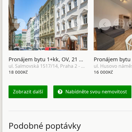
Pronájem bytu 1+kk, OV, 21 m2, ul. Salmovská 1517/14, Praha 2 - Nové město
ul. Salmovská 1517/14, Praha 2 - Nové město
18 000Kč
16 000Kč
Zobrazit další
Nabídněte svou nemovitost
Podobné poptávky