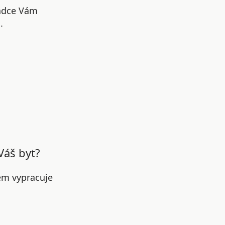
radce Vám
.
Váš byt?
em vypracuje