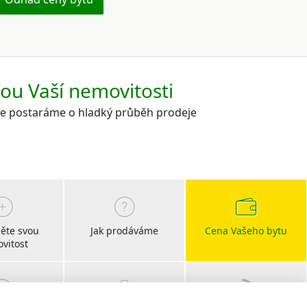
kou Vaší nemovitosti
 se postaráme o hladký průběh prodeje
ěte svou
Jak prodáváme
Cena Vašeho bytu
vitost