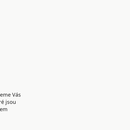
udeme Vás
ré jsou
šem