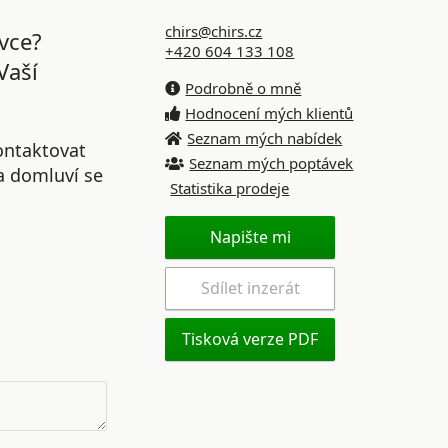
chirs@chirs.cz
vce?
+420 604 133 108
Vaší
Podrobně o mně
Hodnocení mých klientů
Seznam mých nabídek
ontaktovat
Seznam mých poptávek
 a domluví se
Statistika prodeje
Napište mi
Sdílet inzerát
Tisková verze PDF