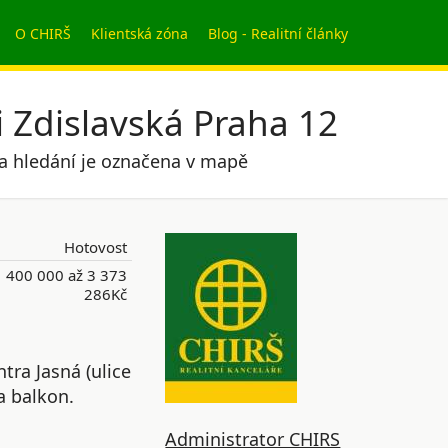
O CHIRŠ
Klientská zóna
Blog - Realitní články
i Zdislavská Praha 12
ita hledání je označena v mapě
Hotovost
 400 000 až 3 373
286Kč
tra Jasná (ulice
a balkon.
Administrator CHIRS