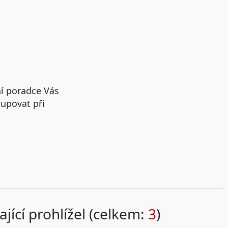
ní poradce Vás
upovat při
ající prohlížel (celkem:
3
)