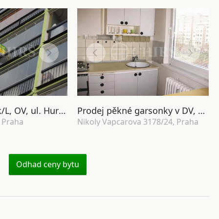
Prodej bytu 1kk/L, OV, ul. Hurbanova 1176/20, Praha 4 - Krč
Prodej pěkné garsonky v DV, 32 m2, ul. Nikoly Vapcarova 3178/ 24, Praha 4 - Modřany
 Praha
Nikoly Vapcarova 3178/24, Praha
Odhad ceny bytu