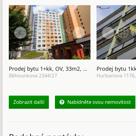
Prodej bytu 1+kk, OV, 33m2, ul. Běhounkova 2344/27, Praha 13 - Hůrka
Běhounkova 2344/27
Hurbanova 1176,
Zobrazit další
Nabídněte svou nemovitost