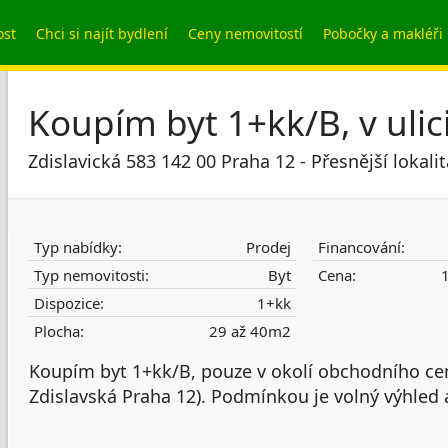
ost
Chci si najít bydlení
Ceny nemovitostí
Pobočky a makléři
Koupím byt 1+kk/B, v ulic
Zdislavická 583 142 00 Praha 12 - Přesnější lokal
Typ nabídky:
Prodej
Financování:
Typ nemovitosti:
Byt
Cena:
1
Dispozice:
1+kk
Plocha:
29 až 40m2
Koupím byt 1+kk/B, pouze v okolí obchodního cen
Zdislavská Praha 12). Podmínkou je volný výhled 