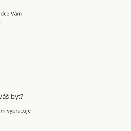
radce Vám
.
Váš byt?
em vypracuje