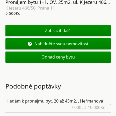
Pronájem bytu 1+1, OV, 25m2, ul. K Jezeru 466/50, Praha 11 - Háje
K Jezeru 466/50, Praha 11
5 500Kč
Zobrazit další
Nabídněte svou nemovitost
Odhad ceny bytu
Podobné poptávky
Hledám k pronájmu byt, 20 až 45m2, , Heřmanová
7 000 až 10 000Kč