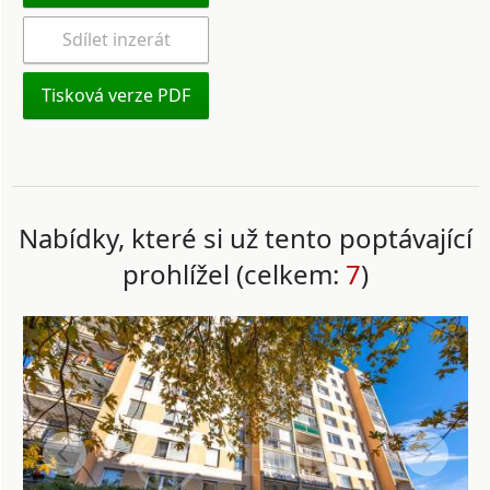
Sdílet inzerát
Tisková verze PDF
Nabídky, které si už tento poptávající
prohlížel (celkem:
7
)