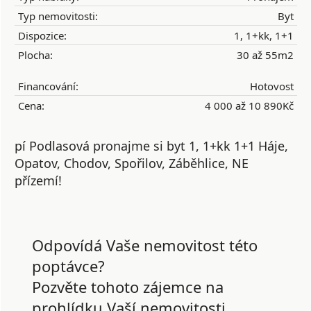
Typ nemovitosti:
Byt
Dispozice:
1, 1+kk, 1+1
Plocha:
30 až 55m2
Financování:
Hotovost
Cena:
4 000 až 10 890Kč
pí Podlasová pronajme si byt 1, 1+kk 1+1 Háje,
Opatov, Chodov, Spořilov, Záběhlice, NE
přízemí!
Odpovídá Vaše nemovitost této
poptávce?
Pozvěte tohoto zájemce na
prohlídku Vaší nemovitosti.