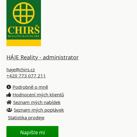
HÁJE Reality - administrator
haje@chirs.cz
+420 773 077 211
Podrobně o mně
Hodnocení mých klientů
Seznam mých nabídek
Seznam mých poptávek
Statistika prodeje
Napište mi