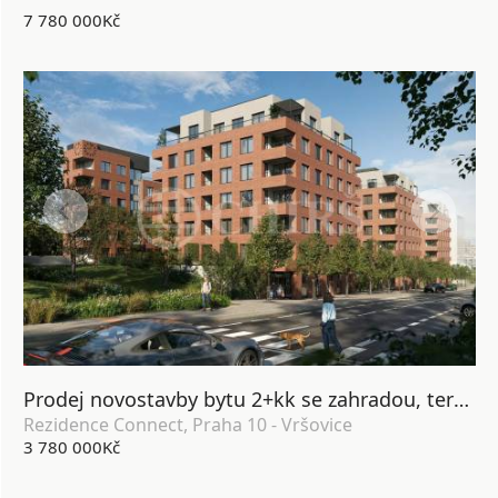
7 780 000Kč
Prodej novostavby bytu 2+kk se zahradou, terasou, lodžií, sklepem a garážovým stáním, DV, 64 m2, Praha 10 - Vršovice
Rezidence Connect, Praha 10 - Vršovice
3 780 000Kč