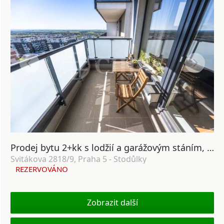
Prodej bytu 2+kk s lodžií a garážovým stáním, OV, 58m², ul. Svitákova 2818/9, Praha 5 - Stodůlky
Svitákova 2818/9, Praha 5 - Stodůlky
REZERVOVÁNO
Zobrazit další