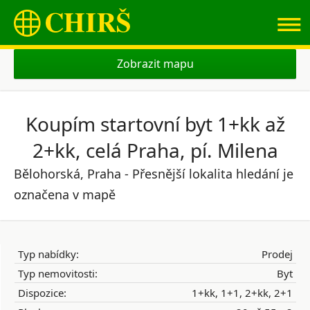
≡
Zobrazit mapu
Koupím startovní byt 1+kk až
2+kk, celá Praha, pí. Milena
Bělohorská, Praha - Přesnější lokalita hledání je
označena v mapě
Typ nabídky:
Prodej
Typ nemovitosti:
Byt
Dispozice:
1+kk, 1+1, 2+kk, 2+1