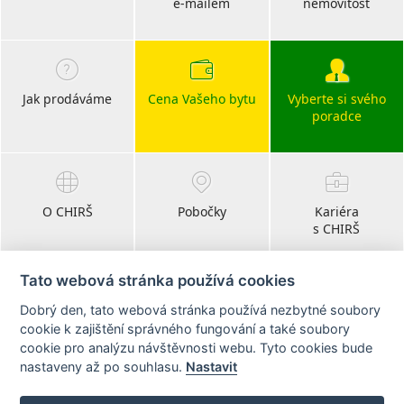
e-mailem
nemovitost
Jak prodáváme
Cena Vašeho bytu
Vyberte si svého
poradce
O CHIRŠ
Pobočky
Kariéra
s CHIRŠ
Tato webová stránka používá cookies
Dobrý den, tato webová stránka používá nezbytné soubory
Blog
cookie k zajištění správného fungování a také soubory
realitní články
cookie pro analýzu návštěvnosti webu. Tyto cookies bude
nastaveny až po souhlasu.
Nastavit