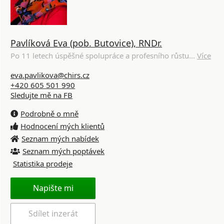
Pavlíková Eva (pob. Butovice), RNDr.
Po 11 letech úspěšné spolupráce a profesního růstu...
Více
eva.pavlikova@chirs.cz
+420 605 501 990
Sledujte mě na FB
Podrobně o mně
Hodnocení mých klientů
Seznam mých nabídek
Seznam mých poptávek
Statistika prodeje
Napište mi
Sdílet inzerát