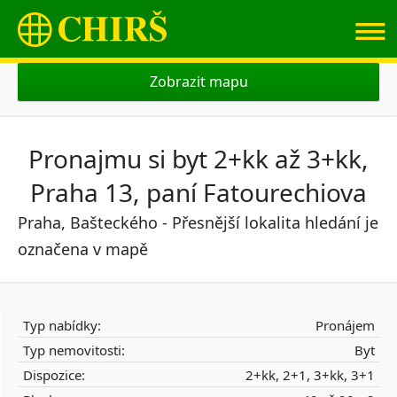
≡
Zobrazit mapu
Pronajmu si byt 2+kk až 3+kk,
Praha 13, paní Fatourechiova
Praha, Bašteckého - Přesnější lokalita hledání je
označena v mapě
Typ nabídky:
Pronájem
Typ nemovitosti:
Byt
Dispozice:
2+kk, 2+1, 3+kk, 3+1