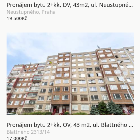
Pronájem bytu 2+kk, DV, 43m2, ul. Neustupného 1836/14, Praha 5 - Luka
Neustupného, Praha
19 500Kč
Pronájem bytu 2+kk, OV, 43 m2, ul. Blattného 2313/14, Praha 5 - Stodůlky
Blattného 2313/14
17 000Kč