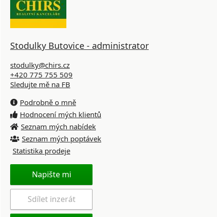
Stodulky Butovice - administrator
stodulky@chirs.cz
+420 775 755 509
Sledujte mě na FB
Podrobně o mně
Hodnocení mých klientů
Seznam mých nabídek
Seznam mých poptávek
Statistika prodeje
Napište mi
Sdílet inzerát