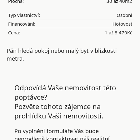
Plocha:
30 až 40m2
Typ vlastnictví:
Osobní
Financování:
Hotovost
Cena:
1 až 8 470Kč
Pán hledá pokoj nebo malý byt v blízkosti
metra.
Odpovídá Vaše nemovitost této
poptávce?
Pozvěte tohoto zájemce na
prohlídku Vaší nemovitosti.
Po vyplnění formuláře Vás bude
neprodleně kontaktovat náš realitní