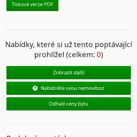
Tisková verze PDF
Nabídky, které si už tento poptávající
prohlížel (celkem:
0
)
Zobrazit další
Nabídněte svou nemovitost
Odhad ceny bytu