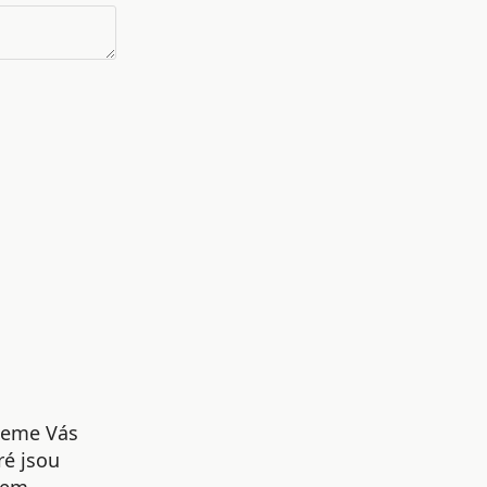
udeme Vás
ré jsou