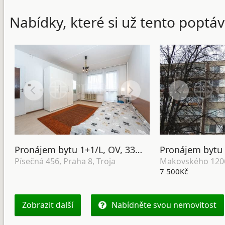
Nabídky, které si už tento poptáv
Pronájem bytu 1+1/L, OV, 33m2, ul. Písečná 456, P-8 Troja
Písečná 456, Praha 8, Troja
7 500Kč
Zobrazit další
Nabídněte svou nemovitost