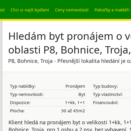
ost
Chci si najít bydlení
Ceny nemovitostí
Pobočky a makléři
Hledám byt pronájem o vel
oblasti P8, Bohnice, Troj
P8, Bohnice, Troja - Přesnější lokalita hledání je
Typ nabídky:
Pronájem
Typ budovy:
Typ nemovitosti:
Byt
Typ vlastnictví:
Dispozice:
1+kk, 1+1
Financování:
Plocha:
30 až 45m2
Klient hledá na pronájem byt o velikosti 1+kk, 1+1
Bohnice, Troja, pro 1 osbu a 2 psy, bez vybavení, 