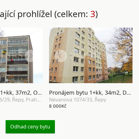
ající prohlížel (celkem:
3
)
Pronájem bytu 1+kk, 37m2, OV, ul. Makovského 1206/29, Řepy, Praha 17
Pronájem bytu 1+kk, 34m2, DV, ul. Nevanova 1074/33, P-17, Řepy
Makovského 1206/29, Řepy, Praha 17
Nevanova 1074/33, Řepy
8 000Kč
Odhad ceny bytu