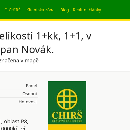
O CHIRŠ
Klientská zóna
Blog - Realitní články
ikosti 1+kk, 1+1, v
a,pan Novák.
 označena v mapě
Panel
Osobní
Hotovost
, oblast P8,
10000kč. vč