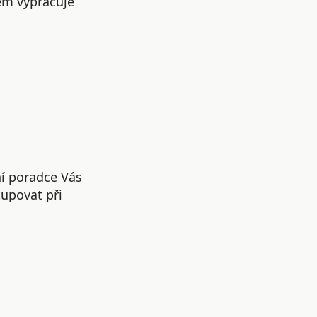
em vypracuje
ní poradce Vás
upovat při