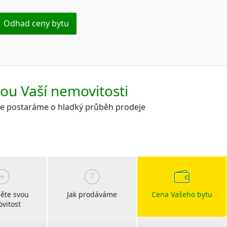
Odhad ceny bytu
kou Vaší nemovitosti
 se postaráme o hladký průběh prodeje
ěte svou
Jak prodáváme
Cena Vašeho bytu
vitost