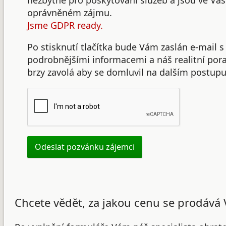
nezbytné pro poskytování služeb a jsou ve Va
oprávněném zájmu.
Jsme GDPR ready.
Po stisknutí tlačítka bude Vám zaslán e-mail s
podrobnějšími informacemi a náš realitní po
brzy zavolá aby se domluvil na dalším postupu
Chcete vědět, za jakou cenu se prodává 