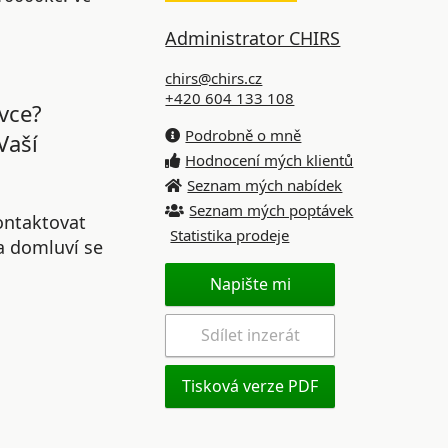
Administrator CHIRS
chirs@chirs.cz
+420 604 133 108
vce?
Podrobně o mně
Vaší
Hodnocení mých klientů
Seznam mých nabídek
Seznam mých poptávek
ontaktovat
Statistika prodeje
 a domluví se
Napište mi
Sdílet inzerát
Tisková verze PDF