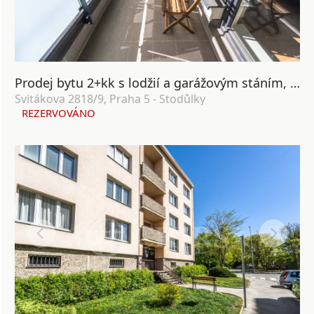
Prodej bytu 2+kk s lodžií a garážovým stáním, OV, 58m², ul. Svitákova 2818/9, Praha 5 - Stodůlky
Svitákova 2818/9, Praha 5 - Stodůlky
REZERVOVÁNO