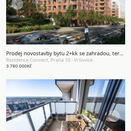
Prodej novostavby bytu 2+kk se zahradou, terasou, lodžií, sklepem a garážovým stáním, DV, 64 m2, Praha 10 - Vršovice
Rezidence Connect, Praha 10 - Vršovice
3 780 000Kč