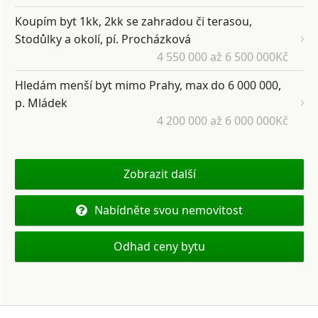
Koupím byt 1kk, 2kk se zahradou či terasou,
Stodůlky a okolí, pí. Procházková
4 550 000 až 6 500 000Kč
Hledám menší byt mimo Prahy, max do 6 000 000,
p. Mládek
4 200 000 až 6 000 000Kč
Zobrazit další
Nabídněte svou nemovitost
Odhad ceny bytu