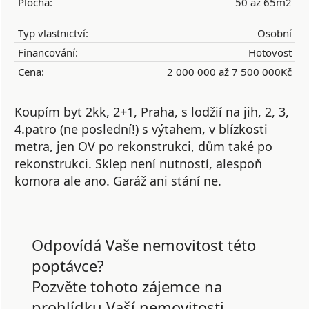
Plocha:
50 až 65m2
Typ vlastnictví:
Osobní
Financování:
Hotovost
Cena:
2 000 000 až 7 500 000Kč
Koupím byt 2kk, 2+1, Praha, s lodžií na jih, 2, 3,
4.patro (ne poslední!) s výtahem, v blízkosti
metra, jen OV po rekonstrukci, dům také po
rekonstrukci. Sklep není nutností, alespoň
komora ale ano. Garáž ani stání ne.
Odpovídá Vaše nemovitost této
poptávce?
Pozvěte tohoto zájemce na
prohlídku Vaší nemovitosti.