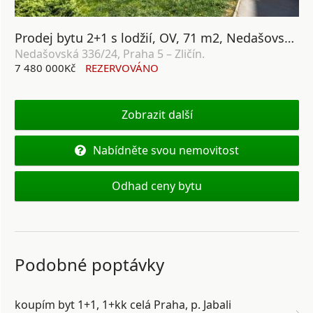
Prodej bytu 2+1 s lodžií, OV, 71 m2, Nedašovská 336/24, Praha 5 – Zličín
Nedašovská 336/24, Praha 5 – Zličín.
7 480 000Kč
REZERVOVÁNO
Zobrazit další
Nabídněte svou nemovitost
Odhad ceny bytu
Podobné poptávky
koupím byt 1+1, 1+kk celá Praha, p. Jabali