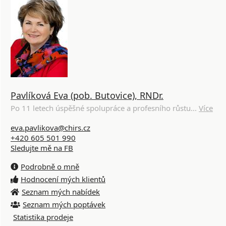
Pavlíková Eva (pob. Butovice), RNDr.
Po 11 letech úspěšné spolupráce a profesního růstu...
Více
eva.pavlikova@chirs.cz
+420 605 501 990
Sledujte mě na FB
Podrobně o mně
Hodnocení mých klientů
Seznam mých nabídek
Seznam mých poptávek
Statistika prodeje