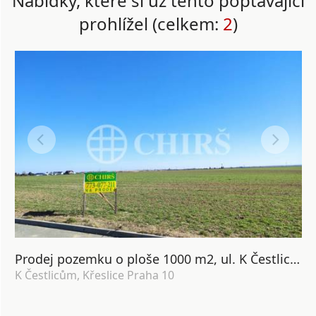
Nabídky, které si už tento poptávající
prohlížel (celkem:
2
)
Prodej pozemku o ploše 1000 m2, ul. K Čestlicům, Křeslice Praha10.
K Čestlicům, Křeslice Praha 10