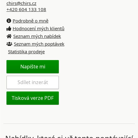
chirs@chirs.cz
+420 604 133 108
Podrobně o mně
Hodnocení mých klientů
Seznam mých nabídek
Seznam mých poptávek
Statistika prodeje
Napište mi
Sdílet inzerát
Tisková verze PDF