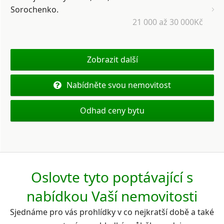
Sorochenko.
21 000 až 30 000Kč
Zobrazit další
Nabídněte svou nemovitost
Odhad ceny bytu
Oslovte tyto poptávající s
nabídkou Vaší nemovitosti
Sjednáme pro vás prohlídky v co nejkratší době a také