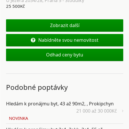
U Jezera 2034/28, Praha 5 - Stodůlky
25 500Kč
Zobrazit další
Nabídněte svou nemovitost
Odhad ceny bytu
Podobné poptávky
Hledám k pronájmu byt, 43 až 90m2, , Prokipchyn
21 000 až 30 000Kč
NOVINKA