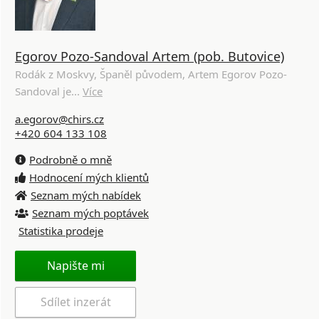
Egorov Pozo-Sandoval Artem (pob. Butovice)
Rodák z Moskvy, Španěl původem, Artem Egorov Pozo-
Sandoval je...
Více
a.egorov@chirs.cz
+420 604 133 108
Podrobně o mně
Hodnocení mých klientů
Seznam mých nabídek
Seznam mých poptávek
Statistika prodeje
Napište mi
Sdílet inzerát