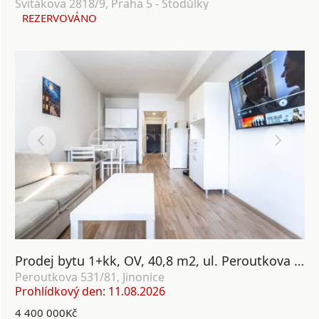
Svitákova 2818/9, Praha 5 - Stodůlky
REZERVOVÁNO
Prodej bytu 1+kk, OV, 40,8 m2, ul. Peroutkova 531/81, Praha 5 - Jinonice
Peroutkova 531/81, Jinonice
Prohlídkový den: 11.08.2026
4 400 000Kč