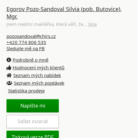
Egorov Pozo-Sandoval Silvia (pob. Butovice),
Mgr.
Jsem realitní makléřka, která věří, že...
Více
pozosandoval@chirs.cz
+420 774 806 535
Sledujte mě na FB
Podrobně o mně
Hodnocení mých klientů
Seznam mých nabídek
Seznam mých poptávek
Statistika prodeje
Napište mi
Sdílet inzerát
Tisková verze PDF