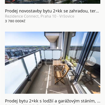
Prodej novostavby bytu 2+kk se zahradou, terasou, lodžií, sklepem a garážovým stáním, DV, 64 m2, Praha 10 - Vršovice
Rezidence Connect, Praha 10 - Vršovice
3 780 000Kč
Prodej bytu 2+kk s lodžií a garážovým stáním, OV, 58m², ul. Svitákova 2818/9, Praha 5 - Stodůlky