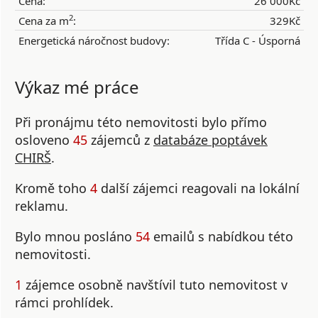
Cena:
26 000Kč
2
Cena za m
:
329Kč
Energetická náročnost budovy:
Třída C - Úsporná
Výkaz mé práce
Při pronájmu této nemovitosti bylo přímo
osloveno
45
zájemců z
databáze poptávek
CHIRŠ
.
Kromě toho
4
další zájemci reagovali na lokální
reklamu.
Bylo mnou posláno
54
emailů s nabídkou této
nemovitosti.
1
zájemce osobně navštívil tuto nemovitost v
rámci prohlídek.