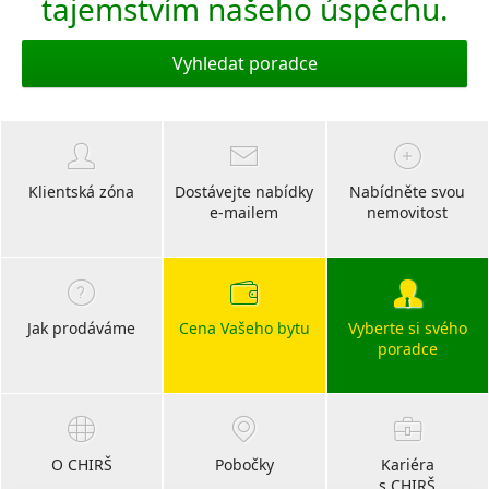
tajemstvím našeho úspěchu.
Vyhledat poradce
Klientská zóna
Dostávejte nabídky
Nabídněte svou
e-mailem
nemovitost
Jak prodáváme
Cena Vašeho bytu
Vyberte si svého
poradce
O CHIRŠ
Pobočky
Kariéra
s CHIRŠ