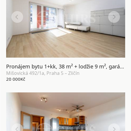
Pronájem bytu 1+kk, 38 m² + lodžie 9 m², garážové stání a sklep, ul. Mišovická 492/1a, Praha 5 – Zličín
Mišovická 492/1a, Praha 5 – Zličín
20 000Kč