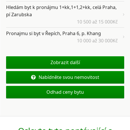
Hledám byt k pronájmu 1+kk,1+1,2+kk, celá Praha,
pí Zarubska
10 500 až 15 000Kč
Pronajmu si byt v Řepích, Praha 6, p. Khang
10 000 až 30 000Kč
Zobrazit další
Nabídněte svou nemovitost
Odhad ceny bytu