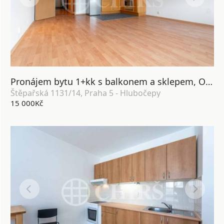
Pronájem bytu 1+kk s balkonem a sklepem, OV, 43m2, ul. Štěpařská 1131/14, Praha 5 - Hlubočepy
Štěpařská 1131/14, Praha 5 - Hlubočepy
15 000Kč