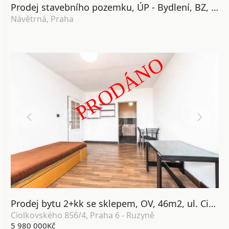
Prodej stavebního pozemku, ÚP - Bydlení, BZ, 800m2, Praha 5 - Slivenec
Návětrná, Praha
PRODÁNO
Prodej bytu 2+kk se sklepem, OV, 46m2, ul. Ciolkovského 856/4, Praha 6 - Ruzyně
Ciolkovského 856/4, Praha 6 - Ruzyně
5 980 000Kč