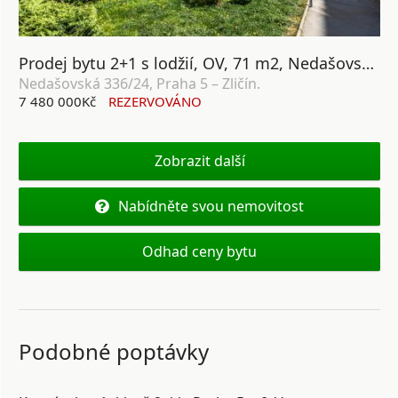
Prodej bytu 2+1 s lodžií, OV, 71 m2, Nedašovská 336/24, Praha 5 – Zličín
Nedašovská 336/24, Praha 5 – Zličín.
7 480 000Kč
REZERVOVÁNO
Zobrazit další
Nabídněte svou nemovitost
Odhad ceny bytu
Podobné poptávky