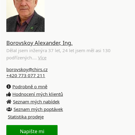
Borovskoy Alexander, Ing.
Dělal jsem inženýra 37 let, 24 let jsem měl asi 130
podřízených....
Více
borovskoy@chirs.cz
+420 773 077 211
Podrobně o mně
Hodnocení mých klientů
Seznam mých nabídek
Seznam mých poptávek
Statistika prodeje
Napište mi