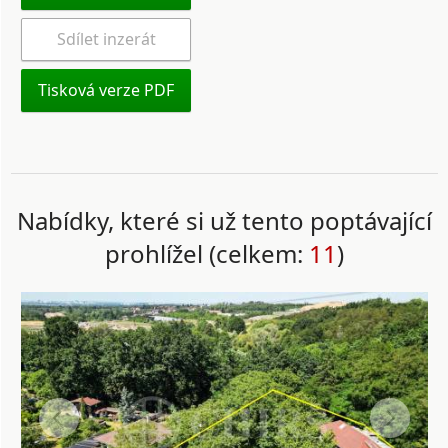
Sdílet inzerát
Tisková verze PDF
Nabídky, které si už tento poptávající
prohlížel (celkem:
11
)