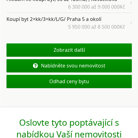
6 300 000 až 9 000 000Kč
Koupí byt 2+kk/3+kk/L/G/ Praha 5 a okolí
5 950 000 až 8 500 000Kč
Zobrazit další
Nabídněte svou nemovitost
Odhad ceny bytu
Oslovte tyto poptávající s
nabídkou Vaší nemovitosti