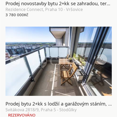
Prodej novostavby bytu 2+kk se zahradou, terasou, lodžií, sklepem a garážovým stáním, DV, 64 m2, Praha 10 - Vršovice
Rezidence Connect, Praha 10 - Vršovice
3 780 000Kč
Prodej bytu 2+kk s lodžií a garážovým stáním, OV, 58m², ul. Svitákova 2818/9, Praha 5 - Stodůlky
Svitákova 2818/9, Praha 5 - Stodůlky
REZERVOVÁNO