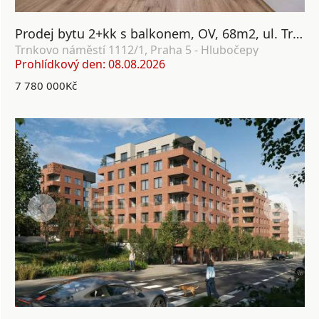
Prodej bytu 2+kk s balkonem, OV, 68m2, ul. Trnkovo náměstí 1112/1, Praha 5 - Hlubočepy
Trnkovo náměstí 1112/1, Praha 5 - Hlubočepy
Prohlídkový den: 08.08.2026
7 780 000Kč