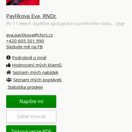
Pavlíkova Eva, RNDr.
Po 11 letech úspěšné spolupráce a profesního růstu...
Více
eva.pavlikova@chirs.cz
+420 605 501 990
Sledujte mě na FB
Podrobně o mně
Hodnocení mých klientů
Seznam mých nabídek
Seznam mých poptávek
Statistika prodeje
Napište mi
Sdílet inzerát
Tisková verze PDF