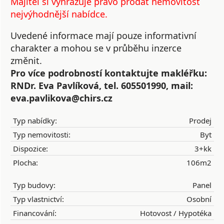
Majitel si vyhrazuje právo prodat nemovitost
nejvýhodnější nabídce.
Uvedené informace mají pouze informativní
charakter a mohou se v průběhu inzerce
změnit.
Pro více podrobností kontaktujte makléřku:
RNDr. Eva Pavlíková, tel. 605501990, mail:
eva.pavlikova@chirs.cz
Typ nabídky:
Prodej
Typ nemovitosti:
Byt
Dispozice:
3+kk
Plocha:
106m2
Typ budovy:
Panel
Typ vlastnictví:
Osobní
Financování:
Hotovost / Hypotéka