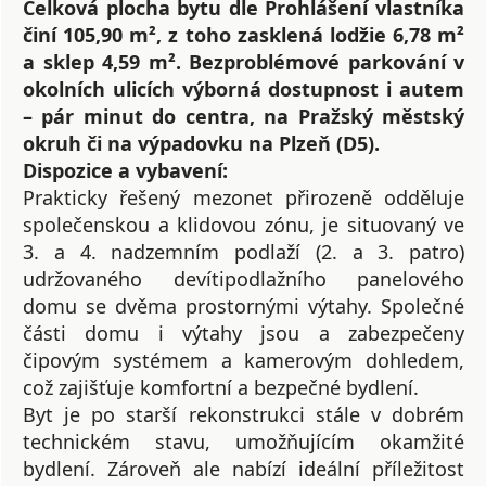
Celková plocha bytu dle Prohlášení vlastníka
činí 105,90 m², z toho zasklená lodžie 6,78 m²
a sklep 4,59 m². Bezproblémové parkování v
okolních ulicích výborná dostupnost i autem
– pár minut do centra, na Pražský městský
okruh či na výpadovku na Plzeň (D5).
Dispozice a vybavení:
Prakticky řešený mezonet přirozeně odděluje
společenskou a klidovou zónu, je situovaný ve
3. a 4. nadzemním podlaží (2. a 3. patro)
udržovaného devítipodlažního panelového
domu se dvěma prostornými výtahy. Společné
části domu i výtahy jsou a zabezpečeny
čipovým systémem a kamerovým dohledem,
což zajišťuje komfortní a bezpečné bydlení.
Byt je po starší rekonstrukci stále v dobrém
technickém stavu, umožňujícím okamžité
bydlení. Zároveň ale nabízí ideální příležitost