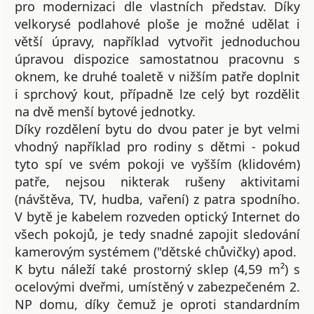
pro modernizaci dle vlastních představ. Díky
velkorysé podlahové ploše je možné udělat i
větší úpravy, například vytvořit jednoduchou
úpravou dispozice samostatnou pracovnu s
oknem, ke druhé toaletě v nižším patře doplnit
i sprchový kout, případně lze celý byt rozdělit
na dvě menší bytové jednotky.
Díky rozdělení bytu do dvou pater je byt velmi
vhodný například pro rodiny s dětmi - pokud
tyto spí ve svém pokoji ve vyšším (klidovém)
patře, nejsou nikterak rušeny aktivitami
(návštěva, TV, hudba, vaření) z patra spodního.
V bytě je kabelem rozveden optický Internet do
všech pokojů, je tedy snadné zapojit sledování
kamerovým systémem ("dětské chůvičky) apod.
K bytu náleží také prostorný sklep (4,59 m²) s
ocelovými dveřmi, umístěný v zabezpečeném 2.
NP domu, díky čemuž je oproti standardním