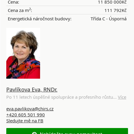
Cena:
11 850 000Kč
2
Cena za m
:
111 792Kč
Energetická náročnost budovy:
Třída C - Úsporná
Pavlíkova Eva, RNDr.
Po 11 letech úspěšné spolupráce a profesního růstu...
Více
eva.pavlikova@chirs.cz
+420 605 501 990
Sledujte mě na FB