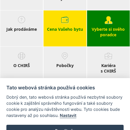
Jak prodáváme
Cena Vašeho bytu
Vyberte si svého
poradce
O CHIRŠ
Pobočky
Kariéra
s CHIRŠ
Tato webová stránka používá cookies
Dobrý den, tato webová stránka používá nezbytné soubory
Blog
cookie k zajištění správného fungování a také soubory
realitní články
cookie pro analýzu návštěvnosti webu. Tyto cookies bude
nastaveny až po souhlasu.
Nastavit
Sledujte nás na: