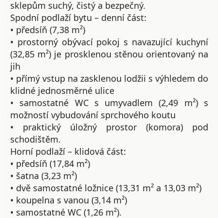
sklepům suchý, čistý a bezpečný.
Spodní podlaží bytu – denní část:
• předsíň (7,38 m²)
• prostorný obývací pokoj s navazující kuchyní
(32,85 m²) je prosklenou stěnou orientovaný na
jih
• přímý vstup na zasklenou lodžii s výhledem do
klidné jednosměrné ulice
• samostatné WC s umyvadlem (2,49 m²) s
možností vybudování sprchového koutu
• praktický úložný prostor (komora) pod
schodištěm.
Horní podlaží – klidová část:
• předsíň (17,84 m²)
• šatna (3,23 m²)
• dvě samostatné ložnice (13,31 m² a 13,03 m²)
• koupelna s vanou (3,14 m²)
• samostatné WC (1,26 m²).